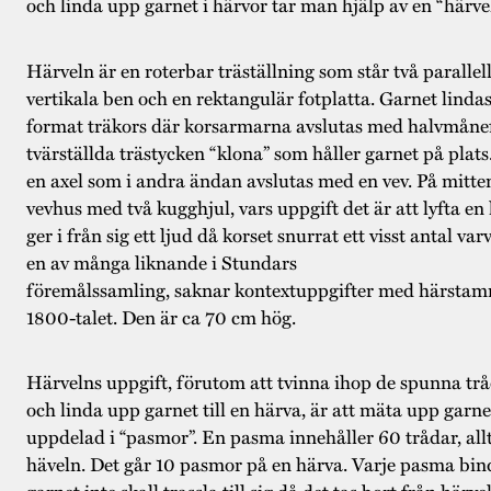
och linda upp garnet i härvor tar man hjälp av en “härvel
Härveln är en roterbar träställning som står två parallel
vertikala ben och en rektangulär fotplatta. Garnet lindas
format träkors där korsarmarna avslutas med halvmån
tvärställda trästycken “klona” som håller garnet på plat
en axel som i andra ändan avslutas med en vev. På mitten
vevhus med två kugghjul, vars uppgift det är att lyfta en
ger i från sig ett ljud då korset snurrat ett visst antal va
en av många liknande i Stundars
föremålssamling, saknar kontextuppgifter med härstam
1800-talet. Den är ca 70 cm hög.
Härvelns uppgift, förutom att tvinna ihop de spunna tr
och linda upp garnet till en härva, är att mäta upp garn
uppdelad i “pasmor”. En pasma innehåller 60 trådar, all
häveln. Det går 10 pasmor på en härva. Varje pasma bin
garnet inte skall trassla till sig då det tas bort från härve