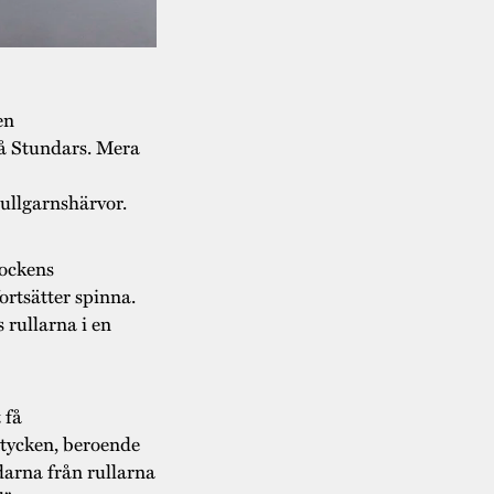
en
å Stundars. Mera
 ullgarnshärvor.
rockens
fortsätter spinna.
 rullarna i en
 få
 stycken, beroende
arna från rullarna