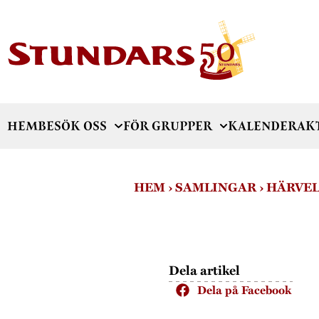
HEM
BESÖK OSS
FÖR GRUPPER
KALENDER
AK
HEM
›
SAMLINGAR
›
HÄRVE
Dela artikel
Dela på Facebook