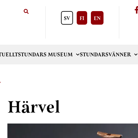
SV
FI
EN
TUELLT
STUNDARS MUSEUM
STUNDARSVÄNNER
L
Härvel