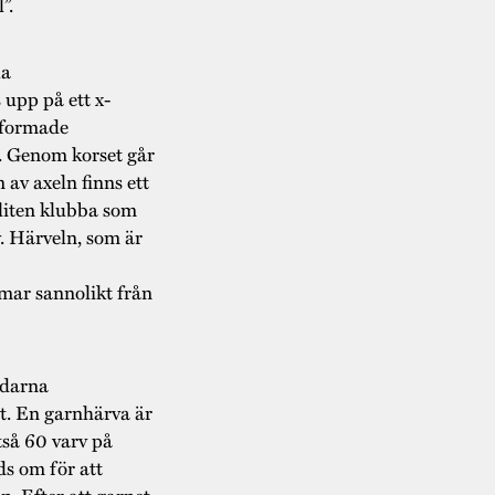
”.
la
 upp på ett x-
eformade
s. Genom korset går
 av axeln finns ett
 liten klubba som
rv. Härveln, som är
mar sannolikt från
ådarna
et. En garnhärva är
tså 60 varv på
ds om för att
ln. Efter att garnet