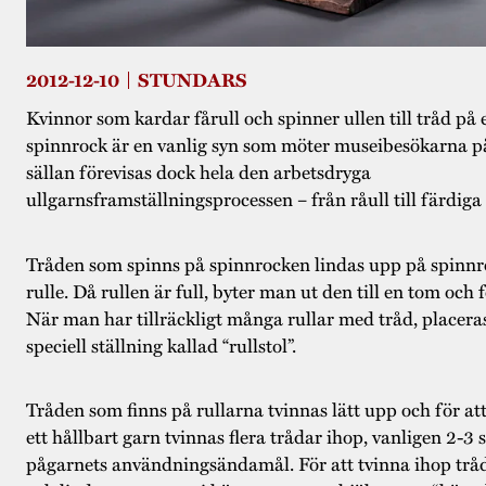
2012-12-10
STUNDARS
Kvinnor som kardar fårull och spinner ullen till tråd på 
spinnrock är en vanlig syn som möter museibesökarna p
sällan förevisas dock hela den arbetsdryga
ullgarnsframställningsprocessen – från råull till färdiga
Tråden som spinns på spinnrocken lindas upp på spinn
rulle. Då rullen är full, byter man ut den till en tom och 
När man har tillräckligt många rullar med tråd, placeras
speciell ställning kallad “rullstol”.
Tråden som finns på rullarna tvinnas lätt upp och för att
ett hållbart garn tvinnas flera trådar ihop, vanligen 2-3
pågarnets användningsändamål. För att tvinna ihop tråd