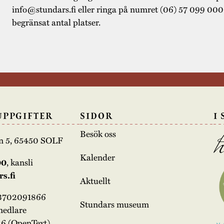
info@stundars.fi eller ringa på numret (06) 57 099 000
begränsat antal platser.
UPPGIFTER
SIDOR
I
Besök oss
n 5, 65450 SOLF
Kalender
00
, kansli
s.fi
Aktuellt
03702091866
Stundars museum
medlare
6 (OpenText)