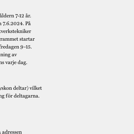
åldern 7-12 år.
en 7.6.2024. På
tverkstekniker
grammet startar
fredagen 9–15.
ning av
s varje dag.
yskon deltar) vilket
ng för deltagarna.
å adressen