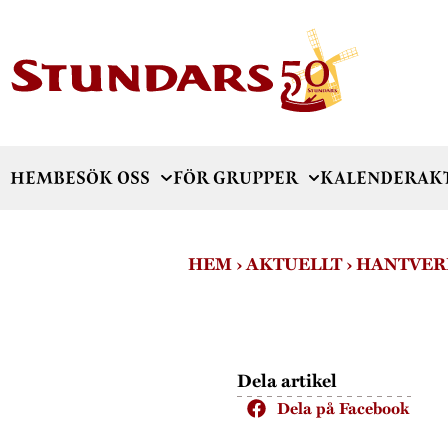
HEM
BESÖK OSS
FÖR GRUPPER
KALENDER
AK
HEM
›
AKTUELLT
›
HANTVER
Dela artikel
Dela på Facebook