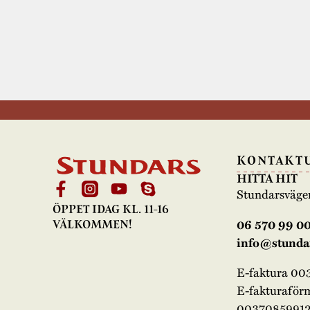
KONTAKT
HITTA HIT
Stundarsväge
ÖPPET IDAG KL. 11-16
06 570 99 0
VÄLKOMMEN!
info@stundar
E-faktura 0
E-fakturaför
00370859912