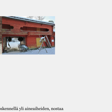
n Stundarsin jouluohjelmaan ja
uvissamme kuulette entisaikojen
. Ulkona pääsee myös leikkimään,
as.
ua sään mukaisesti.
o@stundars.fi kautta.
kennellä yli aineaiheiden, nostaa