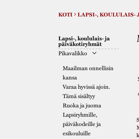
KOTI
LAPSI-, KOULULAIS-
Lapsi-, koululais- ja
päiväkotiryhmät
Pikavalikko
Maailman onnellisin
kansa
Varaa hyvissä ajoin.
Tämä sisältyy
Ruoka ja juoma
Lapsiryhmille,
S
päiväkodeille ja
M
esikouluille
k