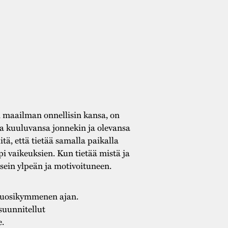
n maailman onnellisin kansa, on
 kuuluvansa jonnekin ja olevansa
itä, että tietää samalla paikalla
pi vaikeuksien. Kun tietää mistä ja
usein ylpeän ja motivoituneen.
 vuosikymmenen ajan.
uunnitellut
e.