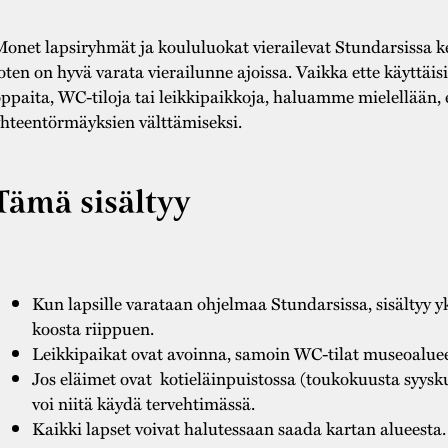
onet lapsiryhmät ja koululuokat vierailevat Stundarsissa kev
oten on hyvä varata vierailunne ajoissa. Vaikka ette käyttäis
ppaita, WC-tiloja tai leikkipaikkoja, haluamme mielellään, 
hteentörmäyksien välttämiseksi.
Tämä sisältyy
Kun lapsille varataan ohjelmaa Stundarsissa, sisältyy 
koosta riippuen.
Leikkipaikat ovat avoinna, samoin WC-tilat museoaluee
Jos eläimet ovat kotieläinpuistossa (toukokuusta syysk
voi niitä käydä tervehtimässä.
Kaikki lapset voivat halutessaan saada kartan alueesta.