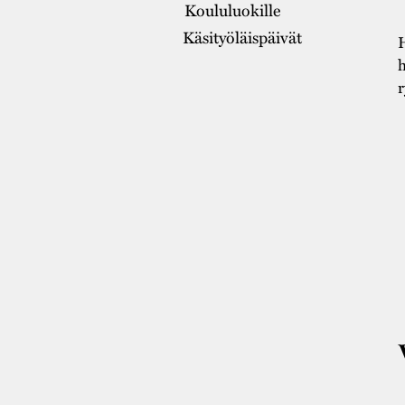
Koululuokille
Käsityöläispäivät
H
h
r