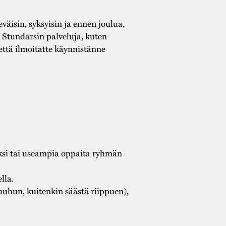
äisin, syksyisin ja ennen joulua,
i Stundarsin palveluja, kuten
että ilmoitatte käynnistänne
yksi tai useampia oppaita ryhmän
lla.
uuhun, kuitenkin säästä riippuen),