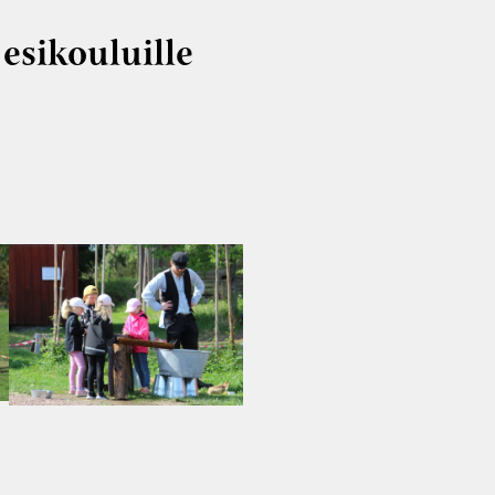
 esikouluille
. Tule Stundarsiin viettämään
mm. Puhaltaa saippuakuplia,
ävellä älä-astu-maahan reittiä.
ä ostoksia melkein oikeasti.
 sitten.
sittuja, pyydämme teitä
688 tai info@stundars.fi
uljettajat ilmaiseksi). Pääsymaksu