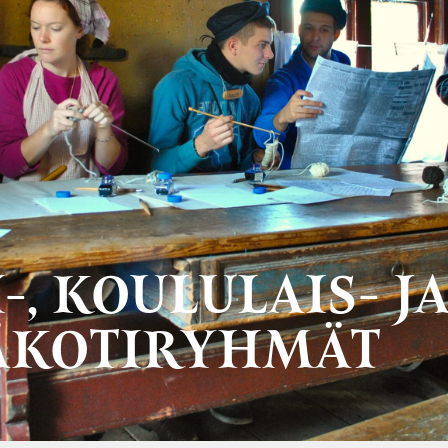
-, KOULULAIS- J
ÄKOTIRYHMÄT