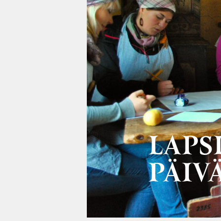
LAPSI
PÄIV