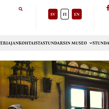
SV
FI
EN
ERI
AJANKOHTAISTA
STUNDARSIN MUSEO
STUNDA