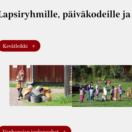
Lapsiryhmille, päiväkodeille ja
Kevätleikki
oukokuussa 2026: 12.-13.5. & 19.-20.5. & 26.-27.5. klo 9-11
ukava aamupäivä eri kevätleikkien muodossa. Täällä voi 
eikkiä tuohiveneillä, kalastaa helmiä, kokeilla käsitöitä ja k
eikkinavetassa voi hoitaa eläimiä ja Leikkikaupassa voi tehd
eikkitalonpoikaistalossa saa kokea arkielämää yli 100 vuotta
lmoittautuminen: Koska kevätleikkipäivät ovat erittäin suo
lmoittautumaan viimeistään 30.4.2026, puh +358 50 432 0
isäänpääsy: Hinta: 4 €/henkilö (opettajat, avustajat sekä k
aksetaan käteisenä tai laskutetaan.
Vanhanajan joulupuuhat