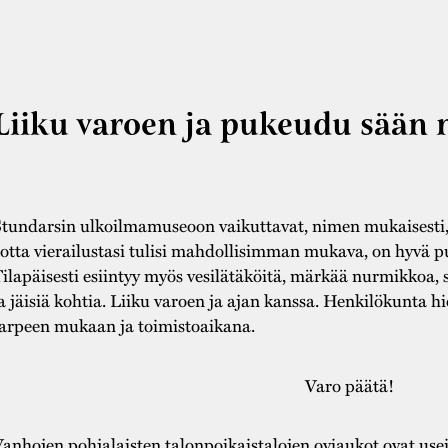
Liiku varoen ja pukeudu sään
tundarsin ulkoilmamuseoon vaikuttavat, nimen mukaisesti, v
otta vierailustasi tulisi mahdollisimman mukava, on hyvä 
ilapäisesti esiintyy myös vesilätäköitä, märkää nurmikkoa, 
a jäisiä kohtia. Liiku varoen ja ajan kanssa. Henkilökunta hi
arpeen mukaan ja toimistoaikana.
Varo päätä!
anhojen pohjalaisten talonpoikaistalojen oviaukot ovat usei