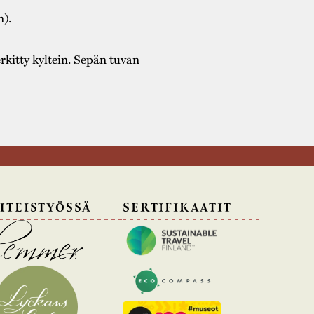
n).
kitty kyltein. Sepän tuvan
HTEISTYÖSSÄ
SERTIFIKAATIT