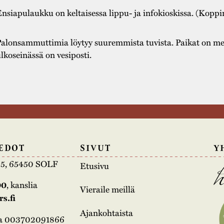
nsiapulaukku on keltaisessa lippu- ja infokioskissa. (Koppi
alonsammuttimia löytyy suuremmista tuvista. Paikat on mer
lkoseinässä on vesiposti.
EDOT
SIVUT
Y
e 5, 65450 SOLF
Etusivu
00
, kanslia
Vieraile meillä
s.fi
Ajankohtaista
na 003702091866