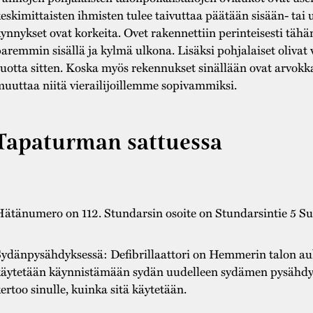
eskimittaisten ihmisten tulee taivuttaa päätään sisään- ta
ynnykset ovat korkeita. Ovet rakennettiin perinteisesti tähän
aremmin sisällä ja kylmä ulkona. Lisäksi pohjalaiset oliva
uotta sitten. Koska myös rekennukset sinällään ovat arvokk
uuttaa niitä vierailijoillemme sopivammiksi.
Tapaturman sattuessa
ätänumero on 112. Stundarsin osoite on Stundarsintie 5 Su
ydänpysähdyksessä: Defibrillaattori on Hemmerin talon aul
äytetään käynnistämään sydän uudelleen sydämen pysähdyks
ertoo sinulle, kuinka sitä käytetään.