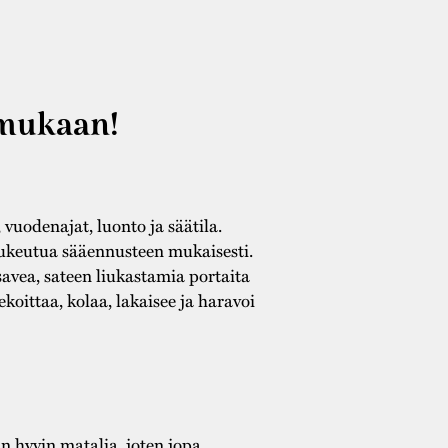
 mukaan!
uodenajat, luonto ja säätila.
pukeutua sääennusteen mukaisesti.
savea, sateen liukastamia portaita
ekoittaa, kolaa, lakaisee ja haravoi
n hyvin matalia, joten jopa