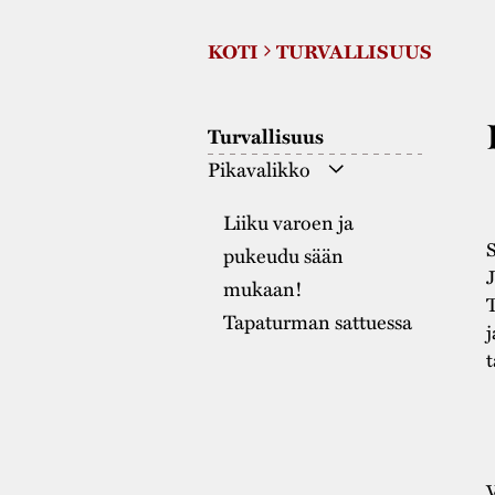
KOTI
TURVALLISUUS
Turvallisuus
Pikavalikko
Liiku varoen ja
S
pukeudu sään
J
mukaan!
T
Tapaturman sattuessa
j
t
V