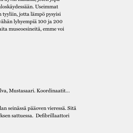
i uloskäydessään. Useimmat
 tyyliin, jotta lämpö pysyisi
t vähän lyhyempiä 100 ja 200
aita museoesineitä, emme voi
lva, Mustasaari. Koordinaatit…
an seinässä pääoven vieressä. Sitä
en sattuessa. Defibrillaattori