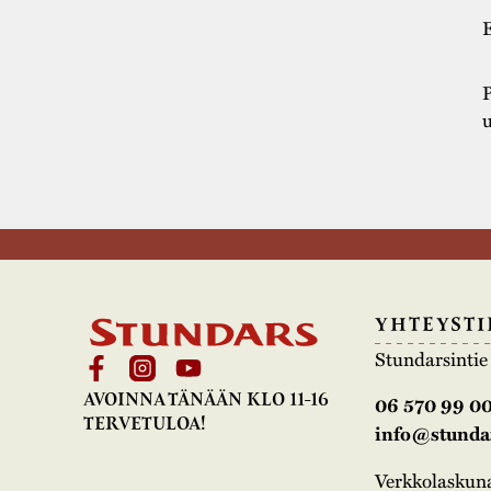
E
P
u
YHTEYSTI
Stundarsinti
AVOINNA TÄNÄÄN KLO 11-16
06 570 99 0
TERVETULOA!
info@stundar
Verkkolasku