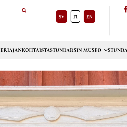
SV
FI
EN
ERI
AJANKOHTAISTA
STUNDARSIN MUSEO
STUNDA