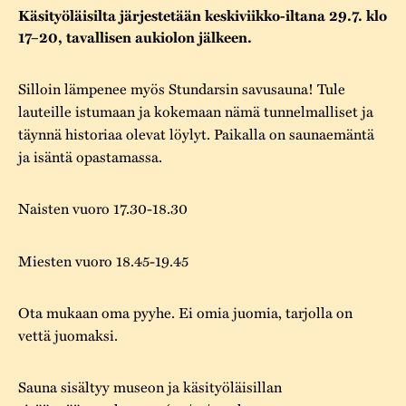
Varaa tilat
Vaellusreitti
YSTÄVÄT
Käsityöläisilta järjestetään keskiviikko-iltana 29.7. klo
Rakennukset
Jarl Hemmer
17–20, tavallisen aukiolon jälkeen.
Saavutettavuus
Markkinat
Rakennusperintö
Silloin lämpenee myös Stundarsin savusauna! Tule
Kestävä kehitys
Vuosikertomukset
Museokokoelmat
lauteille istumaan ja kokemaan nämä tunnelmalliset ja
täynnä historiaa olevat löylyt. Paikalla on saunaemäntä
Turvallisuus
Vuoden Gunnar
Museopedagogiikka
ja isäntä opastamassa.
Yhteystiedot
Käsityö
Naisten vuoro 17.30-18.30
Projektit
Miesten vuoro 18.45-19.45
Ota mukaan oma pyyhe. Ei omia juomia, tarjolla on
vettä juomaksi.
Sauna sisältyy museon ja käsityöläisillan