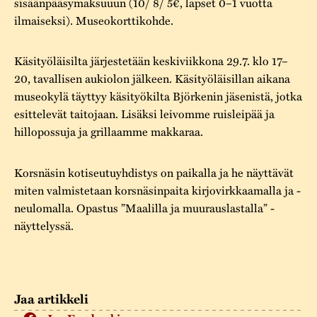
sisäänpääsymaksuuun (10/ 8/ 5€, lapset 0–1 vuotta
ilmaiseksi). Museokorttikohde.
Käsityöläisilta järjestetään keskiviikkona 29.7. klo 17–
20, tavallisen aukiolon jälkeen. Käsityöläisillan aikana
museokylä täyttyy käsityökilta Björkenin jäsenistä, jotka
esittelevät taitojaan. Lisäksi leivomme ruisleipää ja
hillopossuja ja grillaamme makkaraa.
Korsnäsin kotiseutuyhdistys on paikalla ja he näyttävät
miten valmistetaan korsnäsinpaita kirjovirkkaamalla ja -
neulomalla. Opastus ”Maalilla ja muurauslastalla” -
näyttelyssä.
Jaa artikkeli