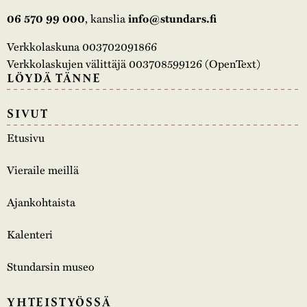
, kanslia
06 570 99 000
info@stundars.fi
Verkkolaskuna 003702091866
Verkkolaskujen välittäjä 003708599126 (OpenText)
LÖYDÄ TÄNNE
SIVUT
Etusivu
Vieraile meillä
Ajankohtaista
Kalenteri
Stundarsin museo
YHTEISTYÖSSÄ