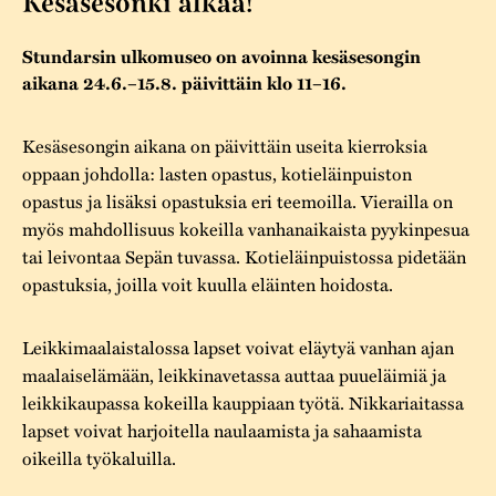
Kesäsesonki alkaa!
Varaa tilat
Vaellusreitti
YSTÄVÄT
Rakennukset
Jarl Hemmer
Stundarsin ulkomuseo on avoinna kesäsesongin
Saavutettavuus
Markkinat
Rakennusperintö
aikana 24.6.–15.8. päivittäin klo 11–16.
Kestävä kehitys
Vuosikertomukset
Museokokoelmat
Kesäsesongin aikana on päivittäin useita kierroksia
Turvallisuus
Vuoden Gunnar
oppaan johdolla: lasten opastus, kotieläinpuiston
Museopedagogiikka
opastus ja lisäksi opastuksia eri teemoilla. Vierailla on
Yhteystiedot
myös mahdollisuus kokeilla vanhanaikaista pyykinpesua
Käsityö
tai leivontaa Sepän tuvassa. Kotieläinpuistossa pidetään
Projektit
opastuksia, joilla voit kuulla eläinten hoidosta.
Leikkimaalaistalossa lapset voivat eläytyä vanhan ajan
maalaiselämään, leikkinavetassa auttaa puueläimiä ja
leikkikaupassa kokeilla kauppiaan työtä. Nikkariaitassa
lapset voivat harjoitella naulaamista ja sahaamista
oikeilla työkaluilla.