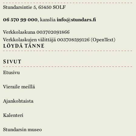
Stundarsintie 5, 65450 SOLF
, kanslia
06 570 99 000
info@stundars.fi
Verkkolaskuna 003702091866
Verkkolaskujen välittäjä 003708599126 (OpenText)
LÖYDÄ TÄNNE
SIVUT
Etusivu
Vieraile meillä
Ajankohtaista
Kalenteri
Stundarsin museo