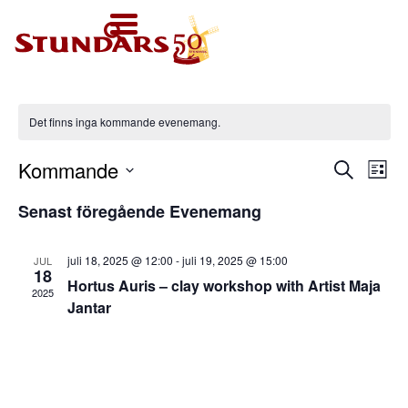
IDAG
KL. 11-
SV
HEM
16
FI
VÄLKOMMEN!
EN
BESÖK OSS
Det finns inga kommande evenemang.
Karta över området
FÖR GRUPPER
Kommande
Eve
E
Sök
Inför besöket
Lista
Guidade rundturer
KALENDER
Välj
vy
Senast föregående Evenemang
datum.
Sea
Välkommen till
För barn-, skol- och
ljudguiden
AKTUELLT
daghemsgrupper
juli 18, 2025 @ 12:00
-
juli 19, 2025 @ 15:00
JUL
and
18
Hortus Auris – clay workshop with Artist Maja
Utställningar i
2025
Övriga
STUNDARS
Jantar
museet
Vie
MUSEUM
gruppaktiviteter
Barnens Stundars
Navi
Boka utrymme
Museets historia
STUNDARSVÄNNER
Vandringsleden