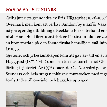
2018-08-20
STUNDARS
Gelbgjuteriets grundades av Erik Häggqvist (1826-1887)
Övermark men kom att verka i Sundom by utanför Vasa. 
någon egentlig utbildning utvecklade Erik efterhand en
nivå. Han erhöll flera utmärkelser för sina produkter va
en bronsmedalj på den första finska hemslöjdsutställnin
år 1875.
Gjuteriet och yrkeskunskapen kom att gå i arv till en av
Häggqvist (1871-1946) som i sin tur fick barnbarnet Ol
lärling i gjuteriet. År 1972 donerade Ole Norrgård gelbgju
Stundars och hela stugan inklusive murstocken med tege
förflyttades till området och byggdes upp igen.