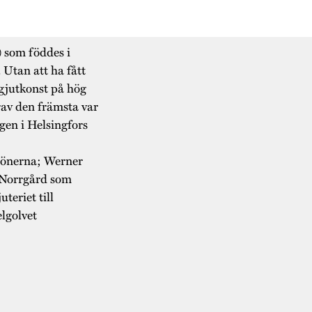
 som föddes i
Utan att ha fått
 gjutkonst på hög
rav den främsta var
gen i Helsingfors
 sönerna; Werner
e Norrgård som
teriet till
lgolvet