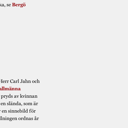
ka, se
Bergö
Herr Carl Jahn och
 allmänna
 pryds av kvinnan
i en slända, som är
 en sinnebild för
ällningen ordnas år