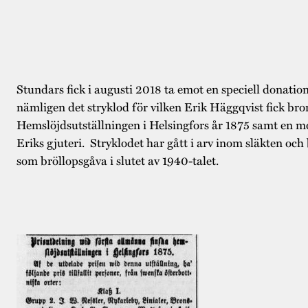
Stundars fick i augusti 2018 ta emot en speciell donation 
nämligen det stryklod för vilken Erik Häggqvist fick br
Hemslöjdsutställningen i Helsingfors år 1875 samt en mor
Eriks gjuteri. Stryklodet har gått i arv inom släkten och
som bröllopsgåva i slutet av 1940-talet.