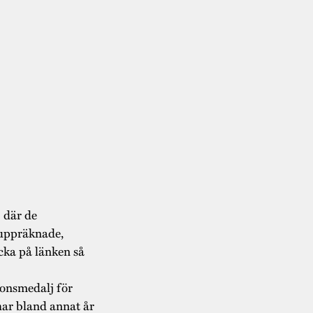
, där de
 uppräknade,
icka på länken så
onsmedalj för
ar bland annat år