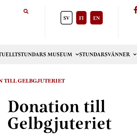
SV
FI
EN
TUELLT
STUNDARS MUSEUM
STUNDARSVÄNNER
 TILL GELBGJUTERIET
Donation till
Gelbgjuteriet