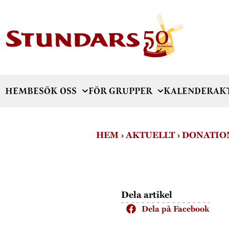
HEM
BESÖK OSS
FÖR GRUPPER
KALENDER
AK
HEM
›
AKTUELLT
›
DONATION
Dela artikel
Dela på Facebook