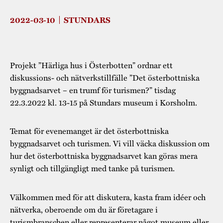
Museistugorna
Kalas på Stundars
Tillgänglighet
Stundarsvänner
2022-03-10
STUNDARS
Byggnadsvård
Stundars teater
Trygghet
Museipedagogik
Marknader
Jarl Hemmer
Rödmyllan
Hållbar utveckling
Projekt ”Härliga hus i Österbotten” ordnar ett
Hantverk
Årsberättelser
diskussions- och nätverkstillfälle ”Det österbottniska
Kontakta oss
byggnadsarvet – en trumf för turismen?” tisdag
Projekt
Årets Gunnar
22.3.2022 kl. 13-15 på Stundars museum i Korsholm.
Stugornas Stundars
Stundars
registerbeskrivning
Temat för evenemanget är det österbottniska
Museisamlingarna
byggnadsarvet och turismen. Vi vill väcka diskussion om
hur det österbottniska byggnadsarvet kan göras mera
synligt och tillgängligt med tanke på turismen.
Välkommen med för att diskutera, kasta fram idéer och
nätverka, oberoende om du är företagare i
turismbranschen eller representerar något museum eller