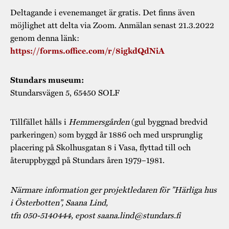
Deltagande i evenemanget är gratis. Det finns även
möjlighet att delta via Zoom. Anmälan senast 21.3.2022
genom denna länk:
https://forms.office.com/r/8igkdQdNiA
Stundars museum:
Stundarsvägen 5, 65450 SOLF
Tillfället hålls i
Hemmersgården
(gul byggnad bredvid
parkeringen) som byggd år 1886 och med ursprunglig
placering på Skolhusgatan 8 i Vasa, flyttad till och
återuppbyggd på Stundars åren 1979–1981.
Närmare information ger projektledaren för ”Härliga hus
i Österbotten”, Saana Lind,
tfn 050-5140444, epost saana.lind@stundars.fi