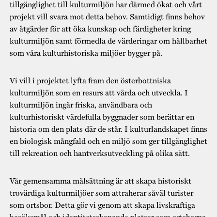
tillgänglighet till kulturmiljön har därmed ökat och vårt
projekt vill svara mot detta behov. Samtidigt finns behov
av åtgärder för att öka kunskap och färdigheter kring
kulturmiljön samt förmedla de värderingar om hållbarhet
som våra kulturhistoriska miljöer bygger på.
Vi vill i projektet lyfta fram den österbottniska
kulturmiljön som en resurs att vårda och utveckla. I
kulturmiljön ingår friska, användbara och
kulturhistoriskt värdefulla byggnader som berättar en
historia om den plats där de står. I kulturlandskapet finns
en biologisk mångfald och en miljö som ger tillgänglighet
till rekreation och hantverksutveckling på olika sätt.
Vår gemensamma målsättning är att skapa historiskt
trovärdiga kulturmiljöer som attraherar såväl turister
som ortsbor. Detta gör vi genom att skapa livskraftiga
besöksmål och identitetsskapande platser som ortsborna