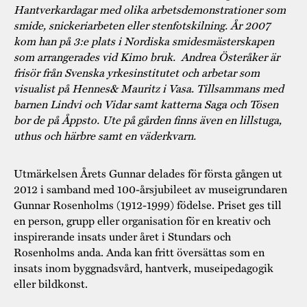
Hantverkardagar med olika arbetsdemonstrationer som
smide, snickeriarbeten eller stenfotskilning. År 2007
kom han på 3:e plats i Nordiska smidesmästerskapen
som arrangerades vid Kimo bruk. Andrea Österåker är
frisör från Svenska yrkesinstitutet och arbetar som
visualist på Hennes& Mauritz i Vasa. Tillsammans med
barnen Lindvi och Vidar samt katterna Saga och Tösen
bor de på Åppsto. Ute på gården finns även en lillstuga,
uthus och härbre samt en väderkvarn.
Utmärkelsen Årets Gunnar delades för första gången ut
2012 i samband med 100-årsjubileet av museigrundaren
Gunnar Rosenholms (1912-1999) födelse. Priset ges till
en person, grupp eller organisation för en kreativ och
inspirerande insats under året i Stundars och
Rosenholms anda. Anda kan fritt översättas som en
insats inom byggnadsvård, hantverk, museipedagogik
eller bildkonst.