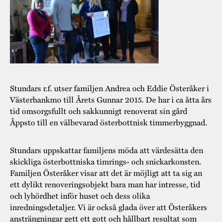
Museistugorna
Kalas på Stundars
Tillgänglighet
Stundarsvänner
Byggnadsvård
Stundars teater
Trygghet
Museipedagogik
Marknader
Jarl Hemmer
Rödmyllan
Hållbar utveckling
Hantverk
Årsberättelser
Kontakta oss
Stundars r.f. utser familjen Andrea och Eddie Österåker i
Projekt
Årets Gunnar
Västerhankmo till Årets Gunnar 2015. De har i ca åtta års
tid omsorgsfullt och sakkunnigt renoverat sin gård
Stugornas Stundars
Stundars
Åppsto till en välbevarad österbottnisk timmerbyggnad.
registerbeskrivning
Museisamlingarna
Stundars uppskattar familjens möda att värdesätta den
skickliga österbottniska timrings- och snickarkonsten.
Familjen Österåker visar att det är möjligt att ta sig an
ett dylikt renoveringsobjekt bara man har intresse, tid
och lyhördhet inför huset och dess olika
inredningsdetaljer. Vi är också glada över att Österåkers
ansträngningar gett ett gott och hållbart resultat som