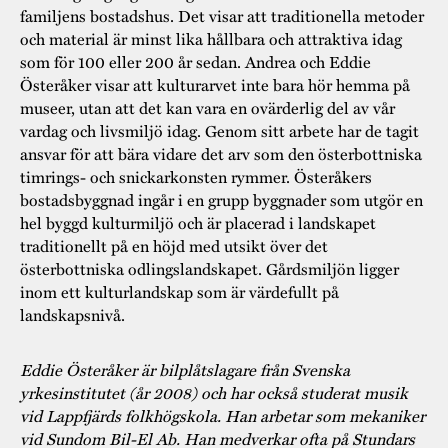
familjens bostadshus. Det visar att traditionella metoder
och material är minst lika hållbara och attraktiva idag
som för 100 eller 200 år sedan. Andrea och Eddie
Österåker visar att kulturarvet inte bara hör hemma på
museer, utan att det kan vara en ovärderlig del av vår
vardag och livsmiljö idag. Genom sitt arbete har de tagit
ansvar för att bära vidare det arv som den österbottniska
timrings- och snickarkonsten rymmer. Österåkers
bostadsbyggnad ingår i en grupp byggnader som utgör en
hel byggd kulturmiljö och är placerad i landskapet
traditionellt på en höjd med utsikt över det
österbottniska odlingslandskapet. Gårdsmiljön ligger
inom ett kulturlandskap som är värdefullt på
landskapsnivå.
Eddie Österåker är bilplåtslagare från Svenska
yrkesinstitutet (år 2008) och har också studerat musik
vid Lappfjärds folkhögskola. Han arbetar som mekaniker
vid Sundom Bil-El Ab. Han medverkar ofta på Stundars