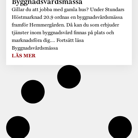
Museistugorna
Byggnadsvårdsmässa
Kalas på Stundars
Gillar du att jobba med gamla hus? Under Stundars
Tillgänglighet
Stundarsvänner
Byggnadsvård
Stundars teater
Höstmarknad 20.9 ordnas en byggnadsvårdsmässa
Trygghet
framför Hemmergården. Då kan du som erbjuder
Museipedagogik
Marknader
Jarl Hemmer
Rödmyllan
tjänster inom byggnadsvård finnas på plats och
Hållbar utveckling
marknadsföra dig.… Fortsätt läsa
Hantverk
Årsberättelser
Byggnadsvårdsmässa
Kontakta oss
LÄS MER
Projekt
Årets Gunnar
Stugornas Stundars
Stundars
registerbeskrivning
Museisamlingarna