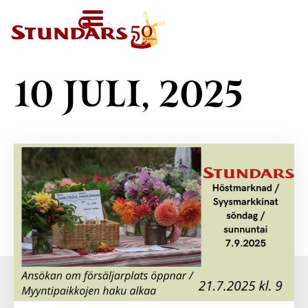
IDAG
KL. 11-
SV
HEM
16
HEM
›
ARKIV FÖR 10.7.2025
FI
VÄLKOMMEN!
EN
BESÖK OSS
10 JULI, 2025
Karta över området
FÖR GRUPPER
Inför besöket
Guidade rundturer
KALENDER
Välkommen till
För barn-, skol- och
ljudguiden
AKTUELLT
daghemsgrupper
Utställningar i
Övriga
STUNDARS
museet
MUSEUM
gruppaktiviteter
Barnens Stundars
Boka utrymme
Museets historia
STUNDARSVÄNNER
Vandringsleden