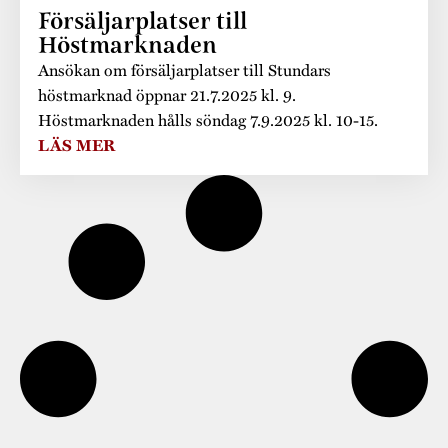
Museistugorna
Kalas på Stundars
Försäljarplatser till
Tillgänglighet
Stundarsvänner
Höstmarknaden
Byggnadsvård
Stundars teater
Ansökan om försäljarplatser till Stundars
Trygghet
Museipedagogik
Marknader
höstmarknad öppnar 21.7.2025 kl. 9.
Jarl Hemmer
Rödmyllan
Höstmarknaden hålls söndag 7.9.2025 kl. 10-15.
Hållbar utveckling
Hantverk
Årsberättelser
LÄS MER
Kontakta oss
Projekt
Årets Gunnar
Stugornas Stundars
Stundars
registerbeskrivning
Museisamlingarna