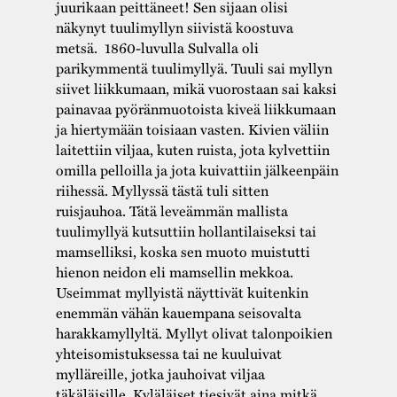
juurikaan peittäneet! Sen sijaan olisi
näkynyt tuulimyllyn siivistä koostuva
metsä. 1860-luvulla Sulvalla oli
parikymmentä tuulimyllyä. Tuuli sai myllyn
siivet liikkumaan, mikä vuorostaan sai kaksi
painavaa pyöränmuotoista kiveä liikkumaan
ja hiertymään toisiaan vasten. Kivien väliin
laitettiin viljaa, kuten ruista, jota kylvettiin
omilla pelloilla ja jota kuivattiin jälkeenpäin
riihessä. Myllyssä tästä tuli sitten
ruisjauhoa. Tätä leveämmän mallista
tuulimyllyä kutsuttiin hollantilaiseksi tai
mamselliksi, koska sen muoto muistutti
hienon neidon eli mamsellin mekkoa.
Useimmat myllyistä näyttivät kuitenkin
enemmän vähän kauempana seisovalta
harakkamyllyltä. Myllyt olivat talonpoikien
yhteisomistuksessa tai ne kuuluivat
mylläreille, jotka jauhoivat viljaa
täkäläisille. Kyläläiset tiesivät aina mitkä