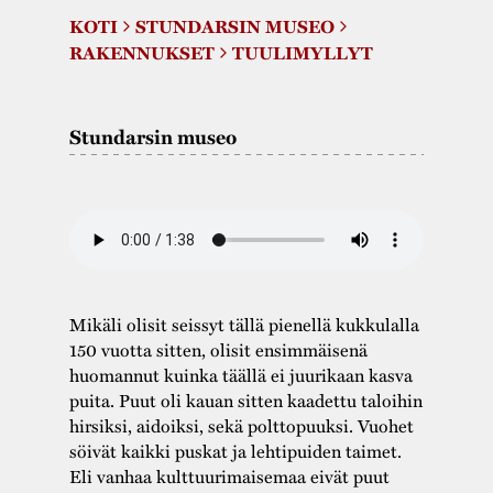
Varaa tilat
Vaellusreitti
YSTÄVÄT
KOTI
STUNDARSIN MUSEO
Rakennukset
Jarl Hemmer
RAKENNUKSET
TUULIMYLLYT
Saavutettavuus
Markkinat
Rakennusperintö
Kestävä kehitys
Vuosikertomukset
Museokokoelmat
Stundarsin museo
Turvallisuus
Vuoden Gunnar
Museopedagogiikka
Yhteystiedot
Käsityö
Projektit
Mikäli olisit seissyt tällä pienellä kukkulalla
150 vuotta sitten, olisit ensimmäisenä
huomannut kuinka täällä ei juurikaan kasva
puita. Puut oli kauan sitten kaadettu taloihin
hirsiksi, aidoiksi, sekä polttopuuksi. Vuohet
söivät kaikki puskat ja lehtipuiden taimet.
Eli vanhaa kulttuurimaisemaa eivät puut