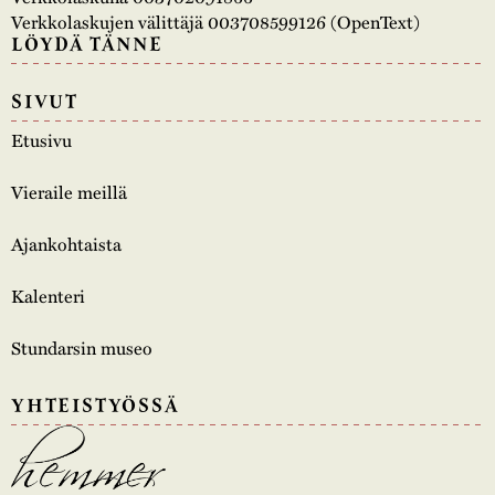
Verkkolaskujen välittäjä 003708599126 (OpenText)
LÖYDÄ TÄNNE
SIVUT
Etusivu
Vieraile meillä
Ajankohtaista
Kalenteri
Stundarsin museo
YHTEISTYÖSSÄ