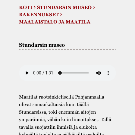
Varaa tilat
Vaellusreitti
YSTÄVÄT
KOTI
STUNDARSIN MUSEO
Rakennukset
Jarl Hemmer
RAKENNUKSET
Saavutettavuus
Markkinat
Rakennusperintö
MAALAISTALO JA MAATILA
Kestävä kehitys
Vuosikertomukset
Museokokoelmat
Stundarsin museo
Turvallisuus
Vuoden Gunnar
Museopedagogiikka
Yhteystiedot
Käsityö
Projektit
Maatilat ruotsinkielisellä Pohjanmaalla
olivat samankaltaisia kuin täällä
Stundarsissa, toki enemmän aitojen
ympäröimiä, vähän kuin linnoitukset. Tällä
tavalla suojattiin ihmisiä ja elukoita
kylmältä tuulelta ja nälkäisiltä pedoilta.