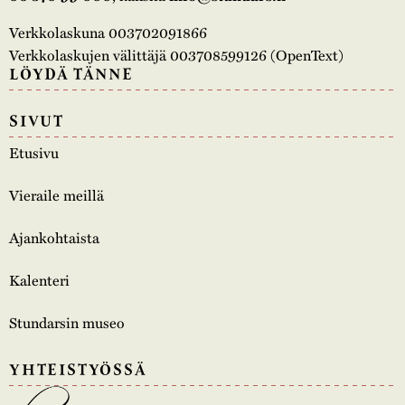
Verkkolaskuna 003702091866
Verkkolaskujen välittäjä 003708599126 (OpenText)
LÖYDÄ TÄNNE
SIVUT
Etusivu
Vieraile meillä
Ajankohtaista
Kalenteri
Stundarsin museo
YHTEISTYÖSSÄ