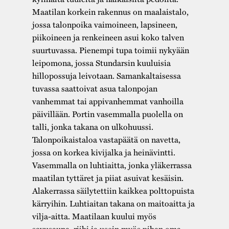
Maatilan korkein rakennus on maalaistalo,
jossa talonpoika vaimoineen, lapsineen,
piikoineen ja renkeineen asui koko talven
suurtuvassa. Pienempi tupa toimii nykyään
leipomona, jossa Stundarsin kuuluisia
hillopossuja leivotaan. Samankaltaisessa
tuvassa saattoivat asua talonpojan
vanhemmat tai appivanhemmat vanhoilla
päivillään. Portin vasemmalla puolella on
talli, jonka takana on ulkohuussi.
Talonpoikaistaloa vastapäätä on navetta,
jossa on korkea kivijalka ja heinävintti.
Vasemmalla on luhtiaitta, jonka yläkerrassa
maatilan tyttäret ja piiat asuivat kesäisin.
Alakerrassa säilytettiin kaikkea polttopuista
kärryihin. Luhtiaitan takana on maitoaitta ja
vilja-aitta. Maatilaan kuului myös
savusauna, riihi ja usein myös pihan oma