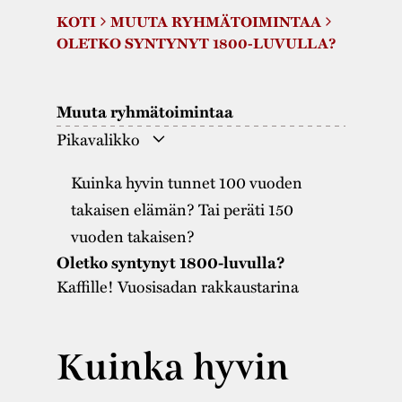
Varaa tilat
Vaellusreitti
YSTÄVÄT
KOTI
MUUTA RYHMÄTOIMINTAA
Rakennukset
Jarl Hemmer
OLETKO SYNTYNYT 1800-LUVULLA?
Saavutettavuus
Markkinat
Rakennusperintö
Kestävä kehitys
Vuosikertomukset
Museokokoelmat
Muuta ryhmätoimintaa
Turvallisuus
Pikavalikko
Vuoden Gunnar
Museopedagogiikka
Yhteystiedot
Kuinka hyvin tunnet 100 vuoden
Käsityö
takaisen elämän? Tai peräti 150
Projektit
vuoden takaisen?
Oletko syntynyt 1800-luvulla?
Kaffille! Vuosisadan rakkaustarina
Kuinka hyvin