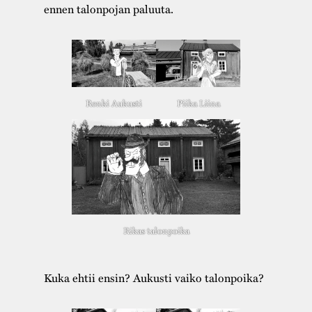
ennen talonpojan paluuta.
Renki Aukusti
Piika Liina
Rikas talonpoika
Kuka ehtii ensin? Aukusti vaiko talonpoika?