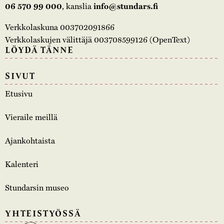
, kanslia
06 570 99 000
info@stundars.fi
Verkkolaskuna 003702091866
Verkkolaskujen välittäjä 003708599126 (OpenText)
LÖYDÄ TÄNNE
SIVUT
Etusivu
Vieraile meillä
Ajankohtaista
Kalenteri
Stundarsin museo
YHTEISTYÖSSÄ