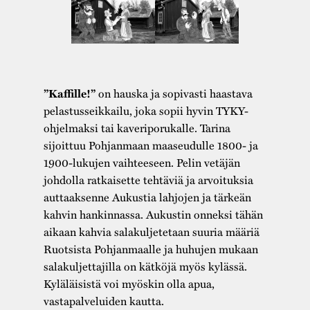
on hauska ja sopivasti haastava
”Kaffille!”
pelastusseikkailu, joka sopii hyvin TYKY-
ohjelmaksi tai kaveriporukalle. Tarina
sijoittuu Pohjanmaan maaseudulle 1800- ja
1900-lukujen vaihteeseen. Pelin vetäjän
johdolla ratkaisette tehtäviä ja arvoituksia
auttaaksenne Aukustia lahjojen ja tärkeän
kahvin hankinnassa. Aukustin onneksi tähän
aikaan kahvia salakuljetetaan suuria määriä
Ruotsista Pohjanmaalle ja huhujen mukaan
salakuljettajilla on kätköjä myös kylässä.
Kyläläisistä voi myöskin olla apua,
vastapalveluiden kautta.