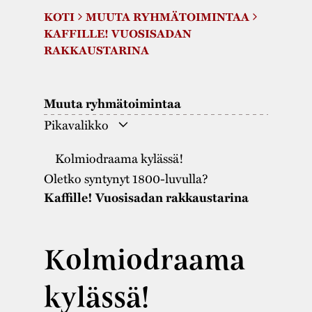
Saavutettavuus
Markkinat
Rakennusperintö
KOTI
MUUTA RYHMÄTOIMINTAA
Kestävä kehitys
KAFFILLE! VUOSISADAN
Vuosikertomukset
Museokokoelmat
RAKKAUSTARINA
Turvallisuus
Vuoden Gunnar
Museopedagogiik
Yhteystiedot
Muuta ryhmätoimintaa
Käsityö
Pikavalikko
Projektit
Kolmiodraama kylässä!
Oletko syntynyt 1800-luvulla?
Kaffille! Vuosisadan rakkaustarina
Kolmiodraama
kylässä!