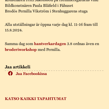
Varaa tilat
Vaellusreitti
YSTÄVÄT
Bildkonstnären Paula Blåfield i Fähuset
Rakennukset
Jarl Hemmer
Brodös Pernilla Vikström i Stenhuggarens stuga
Saavutettavuus
Markkinat
Rakennusperintö
Alla utställningar är öppna varje dag kl. 11-16 fram till
Kestävä kehitys
Vuosikertomukset
Museokokoelmat
15.8.2024.
Turvallisuus
Vuoden Gunnar
Museopedagogiikka
Samma dag som
hantverkardagen
3.8 ordnas även en
Yhteystiedot
broderiworkshop
med Pernilla.
Käsityö
Projektit
Jaa artikkeli
Jaa Facebookissa
KATSO KAIKKI TAPAHTUMAT