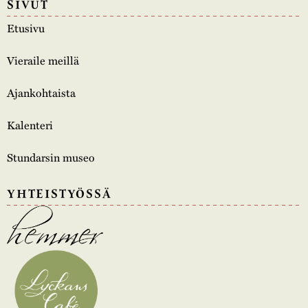
SIVUT
Etusivu
Vieraile meillä
Ajankohtaista
Kalenteri
Stundarsin museo
YHTEISTYÖSSÄ