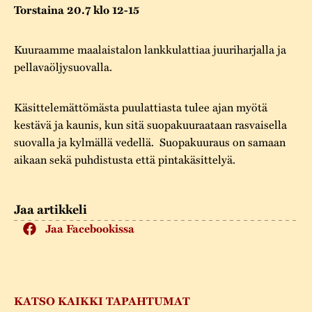
Varaa tilat
Vaellusreitti
YSTÄVÄT
Torstaina 20.7 klo 12-15
Rakennukset
Jarl Hemmer
Saavutettavuus
Markkinat
Kuuraamme maalaistalon lankkulattiaa juuriharjalla ja
Rakennusperintö
pellavaöljysuovalla.
Kestävä kehitys
Vuosikertomukset
Museokokoelmat
Turvallisuus
Käsittelemättömästa puulattiasta tulee ajan myötä
Vuoden Gunnar
Museopedagogiikka
kestävä ja kaunis, kun sitä suopakuuraataan rasvaisella
Yhteystiedot
suovalla ja kylmällä vedellä. Suopakuuraus on samaan
Käsityö
aikaan sekä puhdistusta että pintakäsittelyä.
Projektit
Jaa artikkeli
Jaa Facebookissa
KATSO KAIKKI TAPAHTUMAT