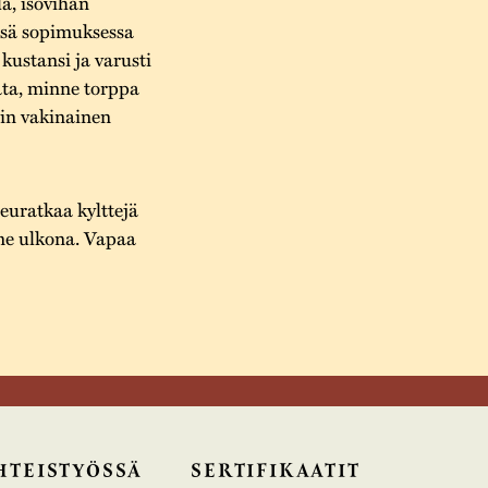
a, isovihan
essä sopimuksessa
kustansi ja varusti
ta, minne torppa
iin vakinainen
Seuratkaa kylttejä
me ulkona. Vapaa
HTEISTYÖSSÄ
SERTIFIKAATIT