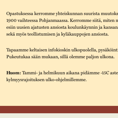
Opastuksessa kerromme yhteiskunnan suurista muutoks
1900 vaihteessa Pohjanmaassa. Kerromme siitä, miten 
esiin uusien ajatusten ansiosta koulunkäynnin ja kansans
sekä myös teollistumisen ja kyläkauppojen ansiosta.
Tapaamme keltaisen infokioskin ulkopuolella, pysäköinti
Pukeutukaa sään mukaan, sillä olemme paljon ulkona.
Huom:
Tammi- ja helmikuun aikana pidämme -15C ast
kylmyysrajoituksen ulko-ohjelmillemme.