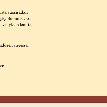
ista vuosisadan
nyky-Suomi kasvoi
ivistyksen kautta,
alueen vieressä.
een