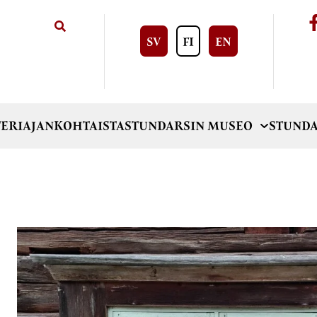
SV
FI
EN
ERI
AJANKOHTAISTA
STUNDARSIN MUSEO
STUNDA