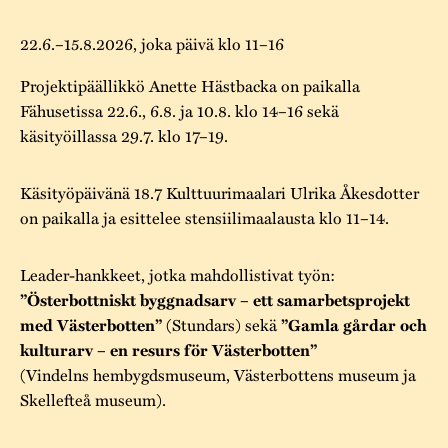
22.6.–15.8.2026, joka päivä klo 11–16
Projektipäällikkö Anette Hästbacka on paikalla
Fähusetissa 22.6., 6.8. ja 10.8. klo 14–16 sekä
käsityöillassa 29.7. klo 17–19.
Käsityöpäivänä 18.7 Kulttuurimaalari Ulrika Åkesdotter
on paikalla ja esittelee stensiilimaalausta klo 11–14.
Leader-hankkeet, jotka mahdollistivat työn:
”Österbottniskt byggnadsarv – ett samarbetsprojekt
(Stundars) sekä
med Västerbotten”
”Gamla gårdar och
kulturarv – en resurs för Västerbotten”
(Vindelns hembygdsmuseum, Västerbottens museum ja
Skellefteå museum).