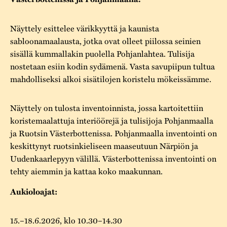
Varaa tilat
Vaellusreitti
YSTÄVÄT
Rakennukset
Jarl Hemmer
Näyttely esittelee värikkyyttä ja kaunista
Saavutettavuus
Markkinat
Rakennusperintö
sabloonamaalausta, jotka ovat olleet piilossa seinien
Kestävä kehitys
sisällä kummallakin puolella Pohjanlahtea. Tulisija
Vuosikertomukset
Museokokoelmat
nostetaan esiin kodin sydämenä. Vasta savupiipun tultua
Turvallisuus
Vuoden Gunnar
mahdolliseksi alkoi sisätilojen koristelu mökeissämme.
Museopedagogiikka
Yhteystiedot
Käsityö
Näyttely on tulosta inventoinnista, jossa kartoitettiin
koristemaalattuja interiöörejä ja tulisijoja Pohjanmaalla
Projektit
ja Ruotsin Västerbottenissa. Pohjanmaalla inventointi on
keskittynyt ruotsinkieliseen maaseutuun Närpiön ja
Uudenkaarlepyyn välillä. Västerbottenissa inventointi on
tehty aiemmin ja kattaa koko maakunnan.
Aukioloajat:
15.–18.6.2026, klo 10.30–14.30