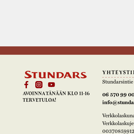
YHTEYSTI
Stundarsinti
AVOINNA TÄNÄÄN KLO 11-16
06 570 99 0
TERVETULOA!
info@stundar
Verkkolasku
Verkkolaskujen
00370859912