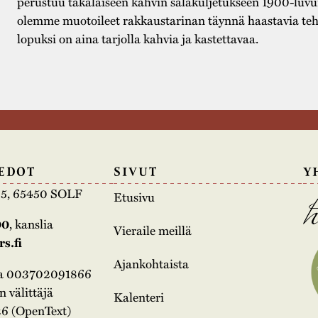
perustuu täkäläiseen kahvin salakuljetukseen 1900-luvu
olemme muotoileet rakkaustarinan täynnä haastavia te
lopuksi on aina tarjolla kahvia ja kastettavaa.
EDOT
SIVUT
Y
e 5, 65450 SOLF
Etusivu
00
, kanslia
Vieraile meillä
s.fi
Ajankohtaista
na 003702091866
 välittäjä
Kalenteri
6 (OpenText)