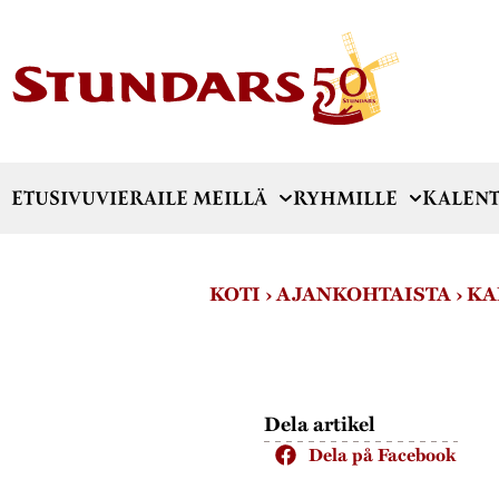
ETUSIVU
VIERAILE MEILLÄ
RYHMILLE
KALENT
KOTI
›
AJANKOHTAISTA
›
KA
Dela artikel
Dela på Facebook