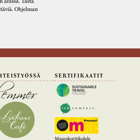
n alussa. Tästä
htäviä. Ohjelman
HTEISTYÖSSÄ
SERTIFIKAATIT
Museokorttikohde