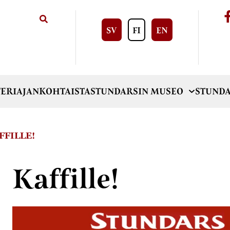
SV
FI
EN
ERI
AJANKOHTAISTA
STUNDARSIN MUSEO
STUNDA
FFILLE!
Kaffille!