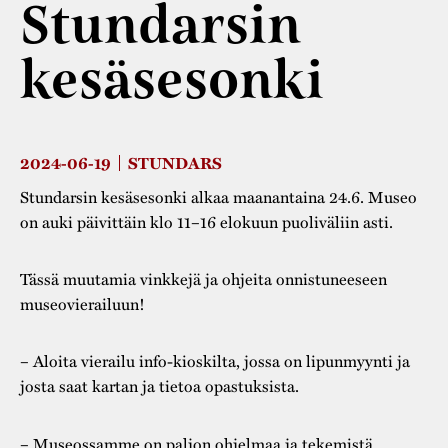
Stundarsin
Varaa tilat
Vaellusreitti
YSTÄVÄT
Rakennukset
Jarl Hemmer
kesäsesonki
Saavutettavuus
Markkinat
Rakennusperintö
Kestävä kehitys
Vuosikertomukset
Museokokoelmat
Turvallisuus
Vuoden Gunnar
Museopedagogiikka
2024-06-19
STUNDARS
Yhteystiedot
Stundarsin kesäsesonki alkaa maanantaina 24.6. Museo
Käsityö
on auki päivittäin klo 11–16 elokuun puoliväliin asti.
Projektit
Tässä muutamia vinkkejä ja ohjeita onnistuneeseen
museovierailuun!
– Aloita vierailu info-kioskilta, jossa on lipunmyynti ja
josta saat kartan ja tietoa opastuksista.
– Museossamme on paljon ohjelmaa ja tekemistä