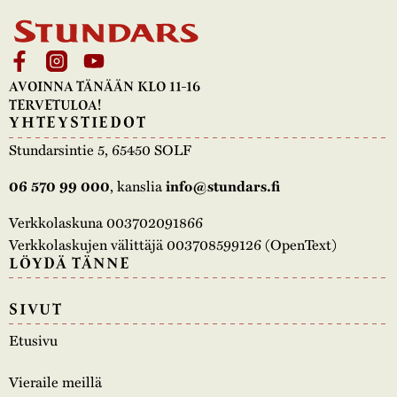
AVOINNA TÄNÄÄN KLO 11-16
TERVETULOA!
YHTEYSTIEDOT
Stundarsintie 5, 65450 SOLF
, kanslia
06 570 99 000
info@stundars.fi
Verkkolaskuna 003702091866
Verkkolaskujen välittäjä 003708599126 (OpenText)
LÖYDÄ TÄNNE
SIVUT
Etusivu
Vieraile meillä