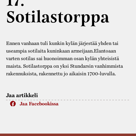
17.
Varaa tilat
Vaellusreitti
YSTÄVÄT
Rakennukset
Sotilastorppa
Jarl Hemmer
Saavutettavuus
Markkinat
Rakennusperintö
Kestävä kehitys
Vuosikertomukset
Museokokoelmat
Ennen vanhaan tuli kunkin kylän järjestää yhden tai
Turvallisuus
Vuoden Gunnar
Museopedagogiikka
useampia sotilaita kuninkaan armeijaan.Elantoaan
varten sotilas sai huonoimman osan kylän yhteisistä
Yhteystiedot
Käsityö
maista. Sotilastorppa on yksi Stundarsin vanhimmista
rakennuksista, rakennettu jo aikaisin 1700-luvulla.
Projektit
Jaa artikkeli
Jaa Facebookissa