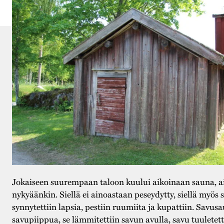
Jokaiseen suurempaan taloon kuului aikoinaan sauna, a
nykyäänkin. Siellä ei ainoastaan peseydytty, siellä myös s
synnytettiin lapsia, pestiin ruumiita ja kupattiin. Savusa
savupiippua, se lämmitettiin savun avulla, savu tuuletet