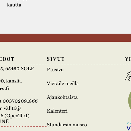
kautta.
EDOT
SIVUT
Y
e 5, 65450 SOLF
Etusivu
00
, kanslia
Vieraile meillä
s.fi
Ajankohtaista
na 003702091866
 välittäjä
Kalenteri
6 (OpenText)
NNE
Stundarsin museo