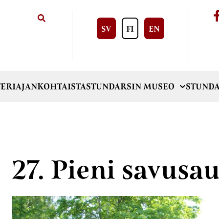
SV
FI
EN
ERI
AJANKOHTAISTA
STUNDARSIN MUSEO
STUNDA
27. Pieni savusa