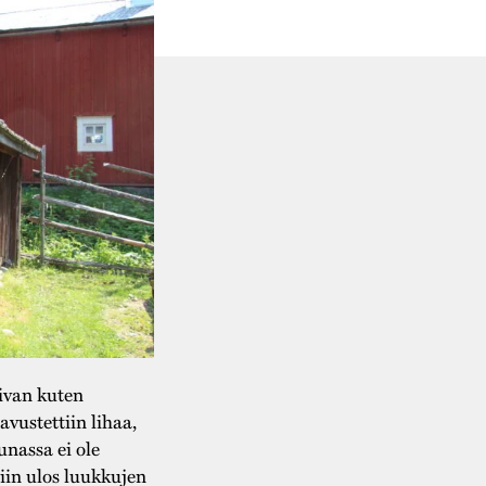
ivan kuten
avustettiin lihaa,
unassa ei ole
tiin ulos luukkujen