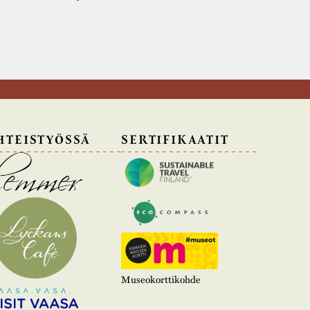
HTEISTYÖSSÄ
SERTIFIKAATIT
Museokorttikohde