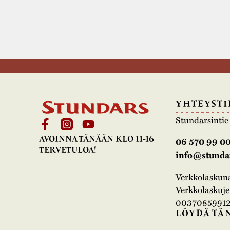
YHTEYSTI
Stundarsinti
AVOINNA TÄNÄÄN KLO 11-16
06 570 99 0
TERVETULOA!
info@stundar
Verkkolasku
Verkkolaskujen
00370859912
LÖYDÄ TÄ