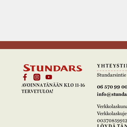
YHTEYSTI
Stundarsinti
AVOINNA TÄNÄÄN KLO 11-16
06 570 99 0
TERVETULOA!
info@stundar
Verkkolasku
Verkkolaskujen
00370859912
LÖYDÄ TÄ