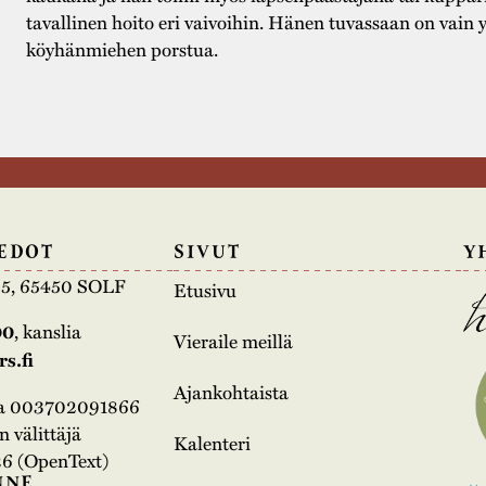
tavallinen hoito eri vaivoihin. Hänen tuvassaan on vain 
köyhänmiehen porstua.
EDOT
SIVUT
Y
e 5, 65450 SOLF
Etusivu
00
, kanslia
Vieraile meillä
s.fi
Ajankohtaista
na 003702091866
 välittäjä
Kalenteri
6 (OpenText)
NNE