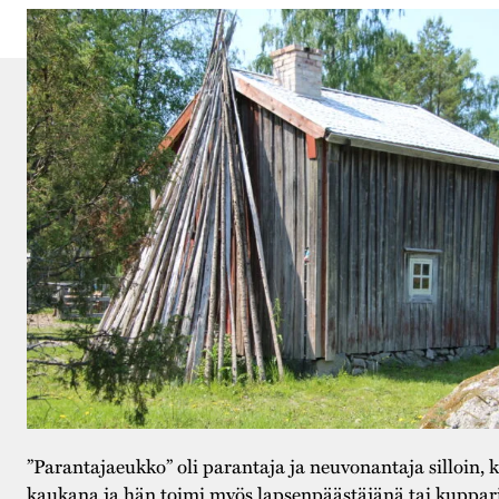
”Parantajaeukko” oli parantaja ja neuvonantaja silloin, k
kaukana ja hän toimi myös lapsenpäästäjänä tai kuppar