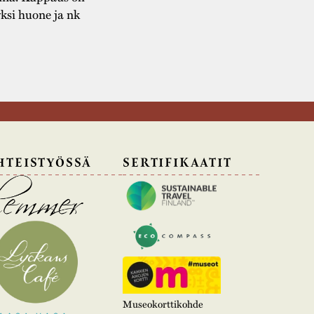
yksi huone ja nk
HTEISTYÖSSÄ
SERTIFIKAATIT
Museokorttikohde