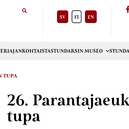
SV
FI
EN
ERI
AJANKOHTAISTA
STUNDARSIN MUSEO
STUNDA
N TUPA
26. Parantajaeu
tupa