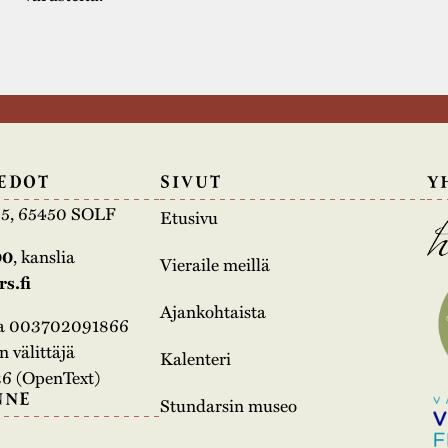
EDOT
SIVUT
Y
e 5, 65450 SOLF
Etusivu
00
, kanslia
Vieraile meillä
s.fi
Ajankohtaista
na 003702091866
 välittäjä
Kalenteri
6 (OpenText)
NNE
Stundarsin museo