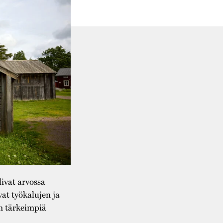
ivat arvossa
at työkalujen ja
än tärkeimpiä