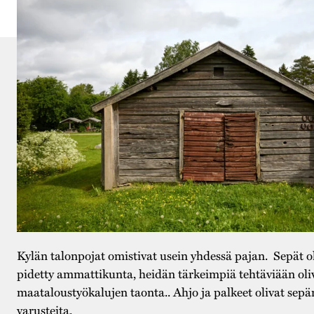
Kylän talonpojat omistivat usein yhdessä pajan. Sepät ol
pidetty ammattikunta, heidän tärkeimpiä tehtäviään oliv
maataloustyökalujen taonta.. Ahjo ja palkeet olivat sep
varusteita.