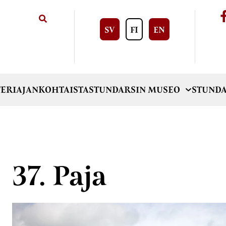
SV
FI
EN
ERI
AJANKOHTAISTA
STUNDARSIN MUSEO
STUNDA
37. Paja