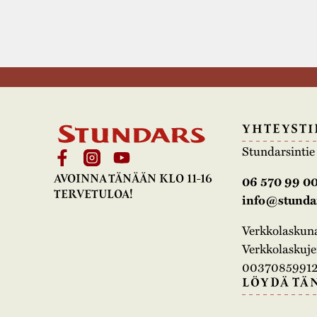
YHTEYSTI
Stundarsinti
AVOINNA TÄNÄÄN KLO 11-16
06 570 99 0
TERVETULOA!
info@stundar
Verkkolasku
Verkkolaskujen
00370859912
LÖYDÄ TÄ