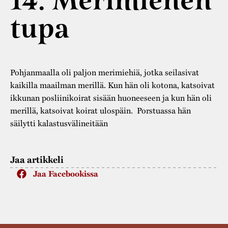
14. Merimiehen
Varaa tilat
Vaellusreitti
YSTÄVÄT
Rakennukset
tupa
Jarl Hemmer
Saavutettavuus
Markkinat
Rakennusperintö
Kestävä kehitys
Vuosikertomukset
Museokokoelmat
Pohjanmaalla oli paljon merimiehiä, jotka seilasivat
Turvallisuus
Vuoden Gunnar
Museopedagogiikka
kaikilla maailman merillä. Kun hän oli kotona, katsoivat
ikkunan posliinikoirat sisään huoneeseen ja kun hän oli
Yhteystiedot
Käsityö
merillä, katsoivat koirat ulospäin. Porstuassa hän
säilytti kalastusvälineitään
Projektit
Jaa artikkeli
Jaa Facebookissa