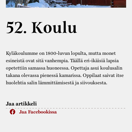
Varaa tilat
Vaellusreitti
YSTÄVÄT
Rakennukset
Jarl Hemmer
Saavutettavuus
Markkinat
52. Koulu
Rakennusperintö
Kestävä kehitys
Vuosikertomukset
Museokokoelmat
Turvallisuus
Vuoden Gunnar
Museopedagogiikka
Kyläkoulumme on 1800-luvun lopulta, mutta monet
Yhteystiedot
esineistä ovat sitä vanhempia. Täällä eri-ikäisiä lapsia
Käsityö
opetettiin samassa huoneessa. Opettaja asui koulusalin
Projektit
takana olevassa pienessä kamarissa. Oppilaat saivat itse
huolehtia salin lämmittämisestä ja siivouksesta.
Jaa artikkeli
Jaa Facebookissa