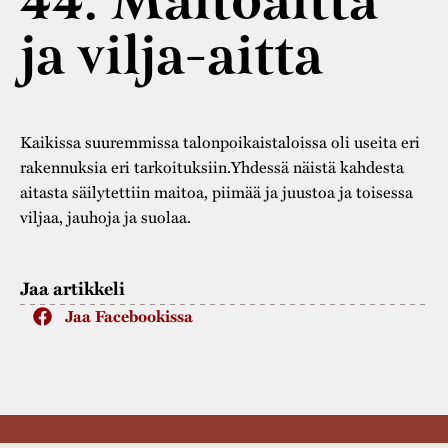
44. Maitoaitta
Varaa tilat
Vaellusreitti
YSTÄVÄT
Rakennukset
ja vilja-aitta
Jarl Hemmer
Saavutettavuus
Markkinat
Rakennusperintö
Kestävä kehitys
Vuosikertomukset
Museokokoelmat
Kaikissa suuremmissa talonpoikaistaloissa oli useita eri
Turvallisuus
Vuoden Gunnar
Museopedagogiikka
rakennuksia eri tarkoituksiin.Yhdessä näistä kahdesta
aitasta säilytettiin maitoa, piimää ja juustoa ja toisessa
Yhteystiedot
Käsityö
viljaa, jauhoja ja suolaa.
Projektit
Jaa artikkeli
Jaa Facebookissa