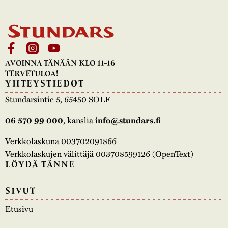
AVOINNA TÄNÄÄN KLO 11-16
TERVETULOA!
YHTEYSTIEDOT
Stundarsintie 5, 65450 SOLF
, kanslia
06 570 99 000
info@stundars.fi
Verkkolaskuna 003702091866
Verkkolaskujen välittäjä 003708599126 (OpenText)
LÖYDÄ TÄNNE
SIVUT
Etusivu