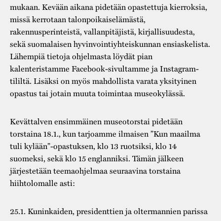
mukaan. Kevään aikana pidetään opastettuja kierroksia,
missä kerrotaan talonpoikaiselämästä,
rakennusperinteistä, vallanpitäjistä, kirjallisuudesta,
sekä suomalaisen hyvinvointiyhteiskunnan ensiaskelista.
Lähempiä tietoja ohjelmasta löydät pian
kalenteristamme Facebook-sivultamme ja Instagram-
tililtä. Lisäksi on myös mahdollista varata yksityinen
opastus tai jotain muuta toimintaa museokylässä.
Kevättalven ensimmäinen museotorstai pidetään
torstaina 18.1., kun tarjoamme ilmaisen ”Kun maailma
tuli kylään”-opastuksen, klo 13 ruotsiksi, klo 14
suomeksi, sekä klo 15 englanniksi. Tämän jälkeen
järjestetään teemaohjelmaa seuraavina torstaina
hiihtolomalle asti:
25.1. Kuninkaiden, presidenttien ja oltermannien parissa