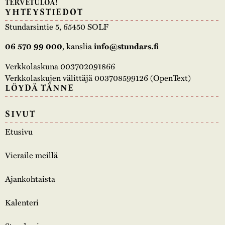
TERVETULOA!
YHTEYSTIEDOT
Stundarsintie 5, 65450 SOLF
06 570 99 000
, kanslia
info@stundars.fi
Verkkolaskuna 003702091866
Verkkolaskujen välittäjä 003708599126 (OpenText)
LÖYDÄ TÄNNE
SIVUT
Etusivu
Vieraile meillä
Ajankohtaista
Kalenteri