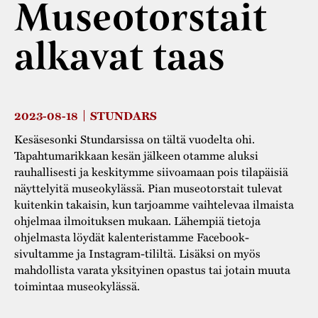
Museotorstait
Varaa tilat
Vaellusreitti
YSTÄVÄT
Rakennukset
Jarl Hemmer
alkavat taas
Saavutettavuus
Markkinat
Rakennusperintö
Kestävä kehitys
Vuosikertomukset
Museokokoelmat
Turvallisuus
Vuoden Gunnar
Museopedagogiikka
2023-08-18
STUNDARS
Yhteystiedot
Kesäsesonki Stundarsissa on tältä vuodelta ohi.
Käsityö
Tapahtumarikkaan kesän jälkeen otamme aluksi
rauhallisesti ja keskitymme siivoamaan pois tilapäisiä
Projektit
näyttelyitä museokylässä. Pian museotorstait tulevat
kuitenkin takaisin, kun tarjoamme vaihtelevaa ilmaista
ohjelmaa ilmoituksen mukaan. Lähempiä tietoja
ohjelmasta löydät kalenteristamme Facebook-
sivultamme ja Instagram-tililtä. Lisäksi on myös
mahdollista varata yksityinen opastus tai jotain muuta
toimintaa museokylässä.