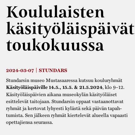
Varaa tilat
Vaellusreitti
YSTÄVÄT
Koululaisten
Rakennukset
Jarl Hemmer
Saavutettavuus
Markkinat
käsityöläispäivät
Rakennusperintö
Kestävä kehitys
Vuosikertomukset
Museokokoelmat
toukokuussa
Turvallisuus
Vuoden Gunnar
Museopedagogiikka
Yhteystiedot
Käsityö
2024-03-07
STUNDARS
Projektit
Stundarsin museo Mustasaaressa kutsuu kouluryhmät
Käsityöläispäiville 14.5., 15.5. & 21.5.2024
, klo 9–12.
Käsityöläispäivien aikana museokylän käsityöläiset
esittelevät taitojaan. Stundarsin oppaat vastaanottavat
ryhmät ja kertovat lyhyesti kylästä sekä päivän tapah-
tumista. Sen jälkeen ryhmät kiertelevät alueella vapaasti
opettajiensa seurassa.