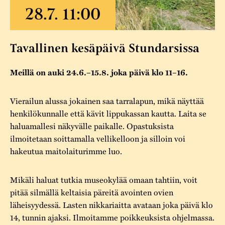
Varaa tilat
Vaellusreitti
YSTÄVÄT
Rakennukset
Jarl Hemmer
Saavutettavuus
Markkinat
Rakennusperintö
Tavallinen kesäpäivä Stundarsissa
Kestävä kehitys
Vuosikertomukset
Museokokoelmat
Meillä on auki 24.6.–15.8. joka päivä klo 11–16.
Turvallisuus
Vuoden Gunnar
Museopedagogiikka
Yhteystiedot
Vierailun alussa jokainen saa tarralapun, mikä näyttää
Käsityö
henkilökunnalle että kävit lippukassan kautta. Laita se
haluamallesi näkyvälle paikalle. Opastuksista
Projektit
ilmoitetaan soittamalla vellikelloon ja silloin voi
hakeutua maitolaiturimme luo.
Mikäli haluat tutkia museokylää omaan tahtiin, voit
pitää silmällä keltaisia päreitä avointen ovien
läheisyydessä. Lasten nikkariaitta avataan joka päivä klo
14, tunnin ajaksi. Ilmoitamme poikkeuksista ohjelmassa.