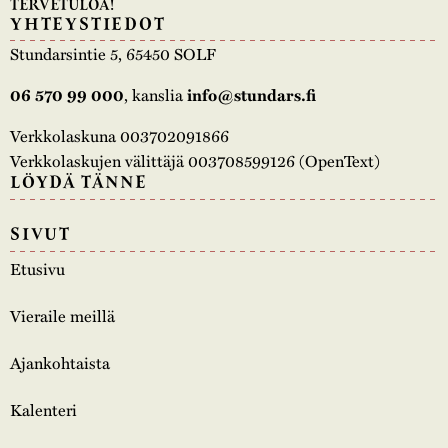
TERVETULOA!
YHTEYSTIEDOT
Stundarsintie 5, 65450 SOLF
, kanslia
06 570 99 000
info@stundars.fi
Verkkolaskuna 003702091866
Verkkolaskujen välittäjä 003708599126 (OpenText)
LÖYDÄ TÄNNE
SIVUT
Etusivu
Vieraile meillä
Ajankohtaista
Kalenteri