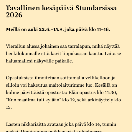
Varaa tilat
Vaellusreitti
YSTÄVÄT
Tavallinen kesäpäivä Stundarsissa
Rakennukset
Jarl Hemmer
2026
Saavutettavuus
Markkinat
Rakennusperintö
Meillä on auki 22.6.–15.8. joka päivä klo 11–16.
Kestävä kehitys
Vuosikertomukset
Museokokoelmat
Turvallisuus
Vuoden Gunnar
Vierailun alussa jokainen saa tarralapun, mikä näyttää
Museopedagogiikka
henkilökunnalle että kävit lippukassan kautta. Laita se
Yhteystiedot
haluamallesi näkyvälle paikalle.
Käsityö
Projektit
Opastuksista ilmoitetaan soittamalla vellikelloon ja
silloin voi hakeutua maitolaiturimme luo. Kesällä on
kolme päivittäistä opastusta: Eläinopastus klo 11:30,
”Kun maailma tuli kylään” klo 12, sekä arkinäyttely klo
13.
Lasten nikkariaitta avataan joka päivä klo 14, tunnin
ajaksi. Ilmoitamme poikkeuksista ohjelmassa.