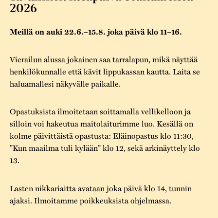
Varaa tilat
Vaellusreitti
2026
YSTÄVÄT
Rakennukset
Jarl Hemmer
Saavutettavuus
Markkinat
Meillä on auki 22.6.–15.8. joka päivä klo 11–16.
Rakennusperintö
Kestävä kehitys
Vuosikertomukset
Museokokoelmat
Vierailun alussa jokainen saa tarralapun, mikä näyttää
henkilökunnalle että kävit lippukassan kautta. Laita se
Turvallisuus
Vuoden Gunnar
Museopedagogiikka
haluamallesi näkyvälle paikalle.
Yhteystiedot
Käsityö
Opastuksista ilmoitetaan soittamalla vellikelloon ja
Projektit
silloin voi hakeutua maitolaiturimme luo. Kesällä on
kolme päivittäistä opastusta: Eläinopastus klo 11:30,
”Kun maailma tuli kylään” klo 12, sekä arkinäyttely klo
13.
Lasten nikkariaitta avataan joka päivä klo 14, tunnin
ajaksi. Ilmoitamme poikkeuksista ohjelmassa.