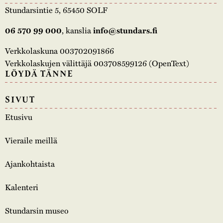
Stundarsintie 5, 65450 SOLF
, kanslia
06 570 99 000
info@stundars.fi
Verkkolaskuna 003702091866
Verkkolaskujen välittäjä 003708599126 (OpenText)
LÖYDÄ TÄNNE
SIVUT
Etusivu
Vieraile meillä
Ajankohtaista
Kalenteri
Stundarsin museo