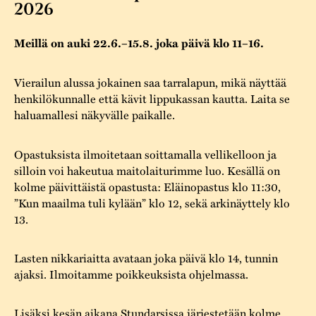
Varaa tilat
2026
Vaellusreitti
YSTÄVÄT
Rakennukset
Jarl Hemmer
Saavutettavuus
Meillä on auki 22.6.–15.8. joka päivä klo 11–16.
Markkinat
Rakennusperintö
Kestävä kehitys
Vuosikertomukset
Museokokoelmat
Vierailun alussa jokainen saa tarralapun, mikä näyttää
henkilökunnalle että kävit lippukassan kautta. Laita se
Turvallisuus
Vuoden Gunnar
Museopedagogiikka
haluamallesi näkyvälle paikalle.
Yhteystiedot
Käsityö
Opastuksista ilmoitetaan soittamalla vellikelloon ja
silloin voi hakeutua maitolaiturimme luo. Kesällä on
Projektit
kolme päivittäistä opastusta: Eläinopastus klo 11:30,
”Kun maailma tuli kylään” klo 12, sekä arkinäyttely klo
13.
Lasten nikkariaitta avataan joka päivä klo 14, tunnin
ajaksi. Ilmoitamme poikkeuksista ohjelmassa.
Lisäksi kesän aikana Stundarsissa järjestetään kolme