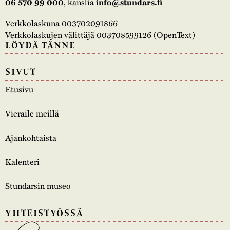
06 570 99 000
, kanslia
info@stundars.fi
Verkkolaskuna 003702091866
Verkkolaskujen välittäjä 003708599126 (OpenText)
LÖYDÄ TÄNNE
SIVUT
Etusivu
Vieraile meillä
Ajankohtaista
Kalenteri
Stundarsin museo
YHTEISTYÖSSÄ