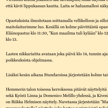
että kävit lippukassan kautta. Laita se haluamallesi näky
Opastuksista ilmoitetaan soittamalla vellikelloon ja sill
maitolaiturimme luo. Kesällä on kolme päivittäistä opas
Eläinopastus klo 11:30, ”Kun maailma tuli kylään” klo 12
klo 13.
Lasten nikkariaitta avataan joka päivä klo 14, tunnin a
poikkeuksista ohjelmassa.
Lisäksi kesän aikana Stundarsissa järjestetään kolme ta
Hemmerin talon toisessa kerroksessa pitävät näyttelyitä
sekä Kyösti Linna ja Domenico Melillo yhdessä, ja Kive
on Riikka Helmisen näyttely. Navetassa järjestetään ”Maa
muurauslastalla”-näyttely, joka kertoo perinteisistä tulisi