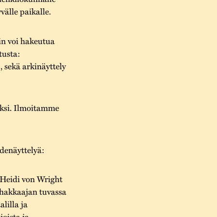
välle paikalle.
oin voi hakeutua
tusta:
, sekä arkinäyttely
jaksi. Ilmoitamme
idenäyttelyä:
 Heidi von Wright
nhakkaajan tuvassa
lilla ja
joista ja