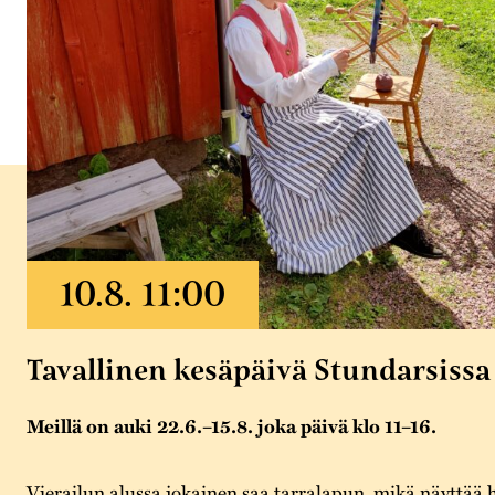
Tavallinen kesäpäivä Stundarsissa
Meillä on auki 22.6.–15.8. joka päivä klo 11–16.
Vierailun alussa jokainen saa tarralapun, mikä näyttää 