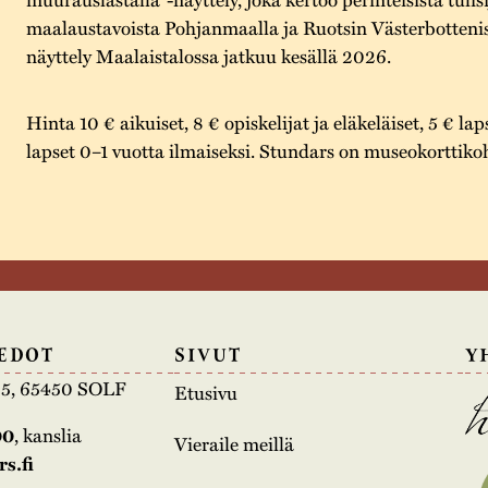
maalaustavoista Pohjanmaalla ja Ruotsin Västerbotteniss
näyttely Maalaistalossa jatkuu kesällä 2026.
Hinta 10 € aikuiset, 8 € opiskelijat ja eläkeläiset, 5 € lap
lapset 0–1 vuotta ilmaiseksi. Stundars on museokorttiko
EDOT
SIVUT
Y
e 5, 65450 SOLF
Etusivu
00
, kanslia
Vieraile meillä
s.fi