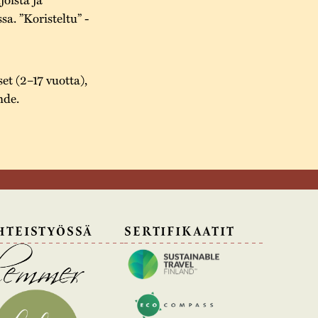
a. ”Koristeltu” -
set (2–17 vuotta),
hde.
HTEISTYÖSSÄ
SERTIFIKAATIT