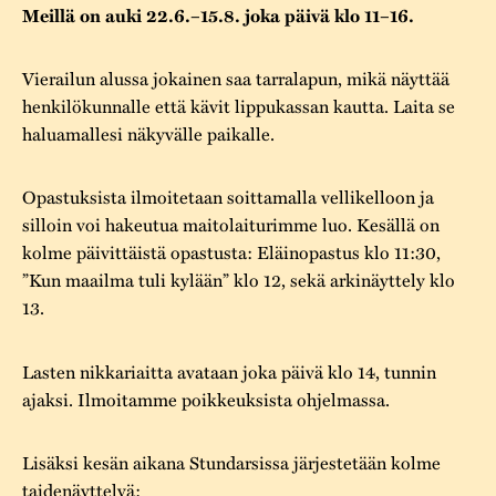
Varaa tilat
Vaellusreitti
Meillä on auki 22.6.–15.8. joka päivä klo 11–16.
YSTÄVÄT
Rakennukset
Jarl Hemmer
Saavutettavuus
Markkinat
Vierailun alussa jokainen saa tarralapun, mikä näyttää
Rakennusperintö
henkilökunnalle että kävit lippukassan kautta. Laita se
Kestävä kehitys
Vuosikertomukset
Museokokoelmat
haluamallesi näkyvälle paikalle.
Turvallisuus
Vuoden Gunnar
Museopedagogiikka
Opastuksista ilmoitetaan soittamalla vellikelloon ja
Yhteystiedot
silloin voi hakeutua maitolaiturimme luo. Kesällä on
Käsityö
kolme päivittäistä opastusta: Eläinopastus klo 11:30,
Projektit
”Kun maailma tuli kylään” klo 12, sekä arkinäyttely klo
13.
Lasten nikkariaitta avataan joka päivä klo 14, tunnin
ajaksi. Ilmoitamme poikkeuksista ohjelmassa.
Lisäksi kesän aikana Stundarsissa järjestetään kolme
taidenäyttelyä: