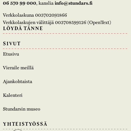
, kanslia
06 570 99 000
info@stundars.fi
Verkkolaskuna 003702091866
Verkkolaskujen välittäjä 003708599126 (OpenText)
LÖYDÄ TÄNNE
SIVUT
Etusivu
Vieraile meillä
Ajankohtaista
Kalenteri
Stundarsin museo
YHTEISTYÖSSÄ