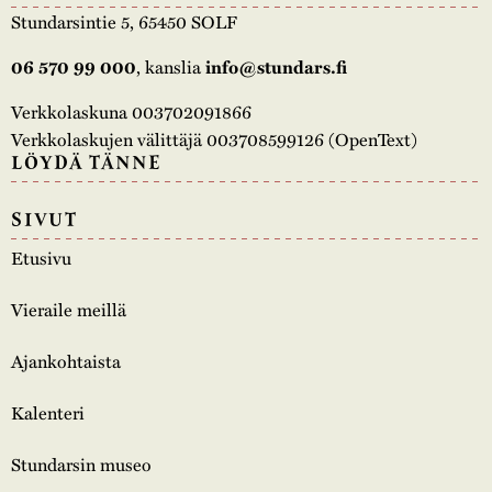
Stundarsintie 5, 65450 SOLF
, kanslia
06 570 99 000
info@stundars.fi
Verkkolaskuna 003702091866
Verkkolaskujen välittäjä 003708599126 (OpenText)
LÖYDÄ TÄNNE
SIVUT
Etusivu
Vieraile meillä
Ajankohtaista
Kalenteri
Stundarsin museo