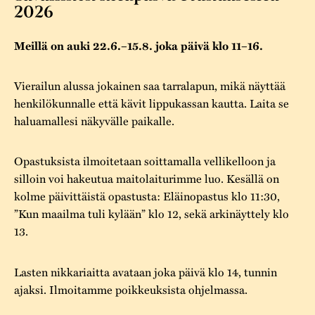
Varaa tilat
Vaellusreitti
2026
YSTÄVÄT
Rakennukset
Jarl Hemmer
Saavutettavuus
Markkinat
Meillä on auki 22.6.–15.8. joka päivä klo 11–16.
Rakennusperintö
Kestävä kehitys
Vuosikertomukset
Museokokoelmat
Vierailun alussa jokainen saa tarralapun, mikä näyttää
henkilökunnalle että kävit lippukassan kautta. Laita se
Turvallisuus
Vuoden Gunnar
Museopedagogiikka
haluamallesi näkyvälle paikalle.
Yhteystiedot
Käsityö
Opastuksista ilmoitetaan soittamalla vellikelloon ja
Projektit
silloin voi hakeutua maitolaiturimme luo. Kesällä on
kolme päivittäistä opastusta: Eläinopastus klo 11:30,
”Kun maailma tuli kylään” klo 12, sekä arkinäyttely klo
13.
Lasten nikkariaitta avataan joka päivä klo 14, tunnin
ajaksi. Ilmoitamme poikkeuksista ohjelmassa.