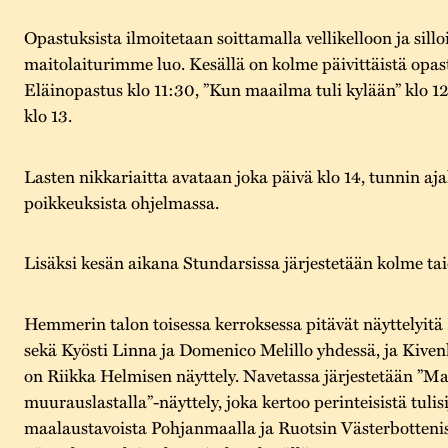
Opastuksista ilmoitetaan soittamalla vellikelloon ja sill
maitolaiturimme luo. Kesällä on kolme päivittäistä opas
Eläinopastus klo 11:30, ”Kun maailma tuli kylään” klo 12
klo 13.
Lasten nikkariaitta avataan joka päivä klo 14, tunnin a
poikkeuksista ohjelmassa.
Lisäksi kesän aikana Stundarsissa järjestetään kolme ta
Hemmerin talon toisessa kerroksessa pitävät näyttelyitä
sekä Kyösti Linna ja Domenico Melillo yhdessä, ja Kive
on Riikka Helmisen näyttely. Navetassa järjestetään ”Maa
muurauslastalla”-näyttely, joka kertoo perinteisistä tulisi
maalaustavoista Pohjanmaalla ja Ruotsin Västerbotteniss