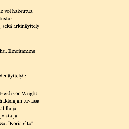
oin voi hakeutua
tusta:
, sekä arkinäyttely
jaksi. Ilmoitamme
idenäyttelyä:
 Heidi von Wright
nhakkaajan tuvassa
lilla ja
joista ja
a. ”Koristeltu” -