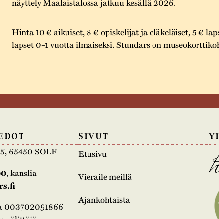
näyttely Maalaistalossa jatkuu kesällä 2026.
Hinta 10 € aikuiset, 8 € opiskelijat ja eläkeläiset, 5 € lap
lapset 0–1 vuotta ilmaiseksi. Stundars on museokorttiko
EDOT
SIVUT
Y
e 5, 65450 SOLF
Etusivu
00
, kanslia
Vieraile meillä
s.fi
Ajankohtaista
na 003702091866
 välittäjä