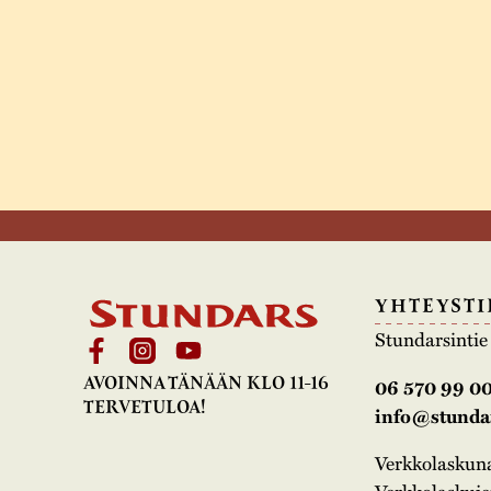
YHTEYSTI
Stundarsinti
AVOINNA TÄNÄÄN KLO 11-16
06 570 99 0
TERVETULOA!
info@stundar
Verkkolasku
Verkkolaskujen