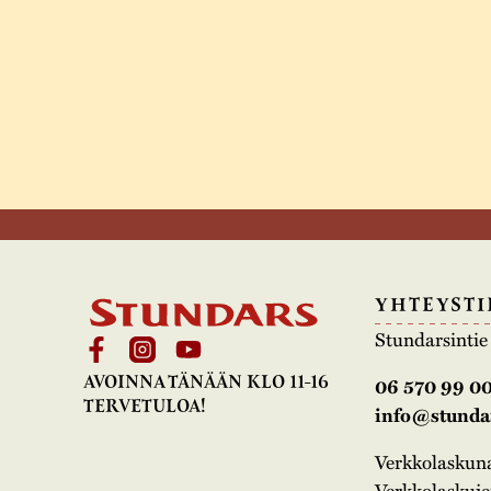
YHTEYSTI
Stundarsinti
AVOINNA TÄNÄÄN KLO 11-16
06 570 99 0
TERVETULOA!
info@stundar
Verkkolasku
Verkkolaskujen