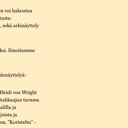
oin voi hakeutua
tusta:
, sekä arkinäyttely
jaksi. Ilmoitamme
idenäyttelyä:
 Heidi von Wright
nhakkaajan tuvassa
lilla ja
joista ja
a. ”Koristeltu” -