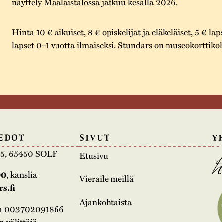
näyttely Maalaistalossa jatkuu kesällä 2026.
Hinta 10 € aikuiset, 8 € opiskelijat ja eläkeläiset, 5 € lap
lapset 0–1 vuotta ilmaiseksi. Stundars on museokorttiko
EDOT
SIVUT
Y
e 5, 65450 SOLF
Etusivu
00
, kanslia
Vieraile meillä
s.fi
Ajankohtaista
na 003702091866
 välittäjä