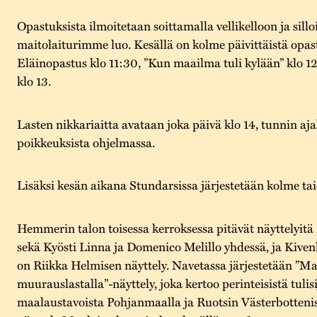
Opastuksista ilmoitetaan soittamalla vellikelloon ja sill
maitolaiturimme luo. Kesällä on kolme päivittäistä opas
Eläinopastus klo 11:30, ”Kun maailma tuli kylään” klo 12
klo 13.
Lasten nikkariaitta avataan joka päivä klo 14, tunnin a
poikkeuksista ohjelmassa.
Lisäksi kesän aikana Stundarsissa järjestetään kolme ta
Hemmerin talon toisessa kerroksessa pitävät näyttelyitä
sekä Kyösti Linna ja Domenico Melillo yhdessä, ja Kive
on Riikka Helmisen näyttely. Navetassa järjestetään ”Maa
muurauslastalla”-näyttely, joka kertoo perinteisistä tulisi
maalaustavoista Pohjanmaalla ja Ruotsin Västerbotteniss