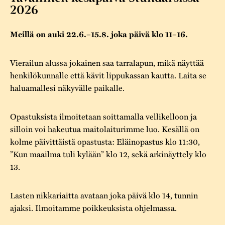
Varaa tilat
Vaellusreitti
YSTÄVÄT
2026
Rakennukset
Jarl Hemmer
Saavutettavuus
Markkinat
Meillä on auki 22.6.–15.8. joka päivä klo 11–16.
Rakennusperintö
Kestävä kehitys
Vuosikertomukset
Museokokoelmat
Vierailun alussa jokainen saa tarralapun, mikä näyttää
Turvallisuus
henkilökunnalle että kävit lippukassan kautta. Laita se
Vuoden Gunnar
Museopedagogiikka
haluamallesi näkyvälle paikalle.
Yhteystiedot
Käsityö
Opastuksista ilmoitetaan soittamalla vellikelloon ja
Projektit
silloin voi hakeutua maitolaiturimme luo. Kesällä on
kolme päivittäistä opastusta: Eläinopastus klo 11:30,
”Kun maailma tuli kylään” klo 12, sekä arkinäyttely klo
13.
Lasten nikkariaitta avataan joka päivä klo 14, tunnin
ajaksi. Ilmoitamme poikkeuksista ohjelmassa.