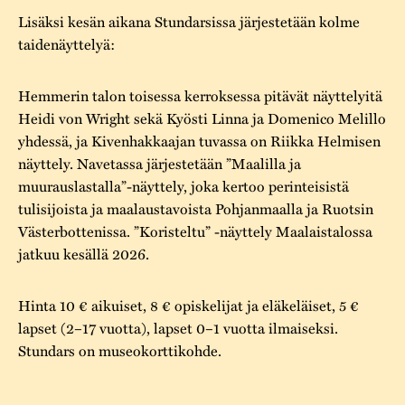
Lisäksi kesän aikana Stundarsissa järjestetään kolme
taidenäyttelyä:
Hemmerin talon toisessa kerroksessa pitävät näyttelyitä
Heidi von Wright sekä Kyösti Linna ja Domenico Melillo
yhdessä, ja Kivenhakkaajan tuvassa on Riikka Helmisen
näyttely. Navetassa järjestetään ”Maalilla ja
muurauslastalla”-näyttely, joka kertoo perinteisistä
tulisijoista ja maalaustavoista Pohjanmaalla ja Ruotsin
Västerbottenissa. ”Koristeltu” -näyttely Maalaistalossa
jatkuu kesällä 2026.
Hinta 10 € aikuiset, 8 € opiskelijat ja eläkeläiset, 5 €
lapset (2–17 vuotta), lapset 0–1 vuotta ilmaiseksi.
Stundars on museokorttikohde.