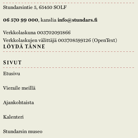
Stundarsintie 5, 65450 SOLF
, kanslia
06 570 99 000
info@stundars.fi
Verkkolaskuna 003702091866
Verkkolaskujen välittäjä 003708599126 (OpenText)
LÖYDÄ TÄNNE
SIVUT
Etusivu
Vieraile meillä
Ajankohtaista
Kalenteri
Stundarsin museo