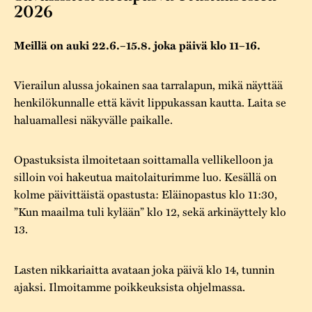
Varaa tilat
Vaellusreitti
YSTÄVÄT
2026
Rakennukset
Jarl Hemmer
Saavutettavuus
Markkinat
Meillä on auki 22.6.–15.8. joka päivä klo 11–16.
Rakennusperintö
Kestävä kehitys
Vuosikertomukset
Museokokoelmat
Vierailun alussa jokainen saa tarralapun, mikä näyttää
henkilökunnalle että kävit lippukassan kautta. Laita se
Turvallisuus
Vuoden Gunnar
Museopedagogiikka
haluamallesi näkyvälle paikalle.
Yhteystiedot
Käsityö
Opastuksista ilmoitetaan soittamalla vellikelloon ja
Projektit
silloin voi hakeutua maitolaiturimme luo. Kesällä on
kolme päivittäistä opastusta: Eläinopastus klo 11:30,
”Kun maailma tuli kylään” klo 12, sekä arkinäyttely klo
13.
Lasten nikkariaitta avataan joka päivä klo 14, tunnin
ajaksi. Ilmoitamme poikkeuksista ohjelmassa.