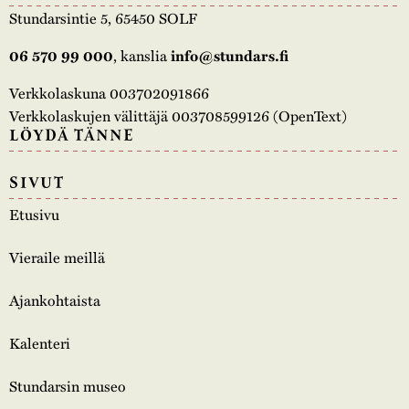
Stundarsintie 5, 65450 SOLF
, kanslia
06 570 99 000
info@stundars.fi
Verkkolaskuna 003702091866
Verkkolaskujen välittäjä 003708599126 (OpenText)
LÖYDÄ TÄNNE
SIVUT
Etusivu
Vieraile meillä
Ajankohtaista
Kalenteri
Stundarsin museo