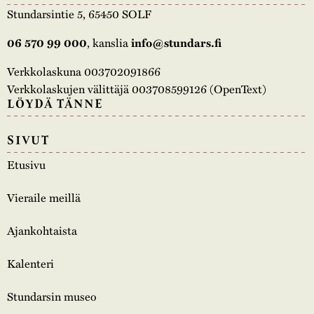
Stundarsintie 5, 65450 SOLF
, kanslia
06 570 99 000
info@stundars.fi
Verkkolaskuna 003702091866
Verkkolaskujen välittäjä 003708599126 (OpenText)
LÖYDÄ TÄNNE
SIVUT
Etusivu
Vieraile meillä
Ajankohtaista
Kalenteri
Stundarsin museo