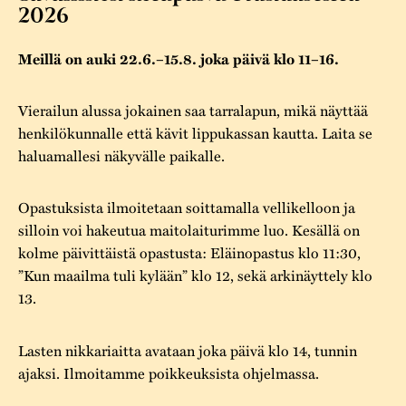
Varaa tilat
Vaellusreitti
2026
YSTÄVÄT
Rakennukset
Jarl Hemmer
Saavutettavuus
Markkinat
Meillä on auki 22.6.–15.8. joka päivä klo 11–16.
Rakennusperintö
Kestävä kehitys
Vuosikertomukset
Museokokoelmat
Vierailun alussa jokainen saa tarralapun, mikä näyttää
henkilökunnalle että kävit lippukassan kautta. Laita se
Turvallisuus
Vuoden Gunnar
Museopedagogiikka
haluamallesi näkyvälle paikalle.
Yhteystiedot
Käsityö
Opastuksista ilmoitetaan soittamalla vellikelloon ja
Projektit
silloin voi hakeutua maitolaiturimme luo. Kesällä on
kolme päivittäistä opastusta: Eläinopastus klo 11:30,
”Kun maailma tuli kylään” klo 12, sekä arkinäyttely klo
13.
Lasten nikkariaitta avataan joka päivä klo 14, tunnin
ajaksi. Ilmoitamme poikkeuksista ohjelmassa.