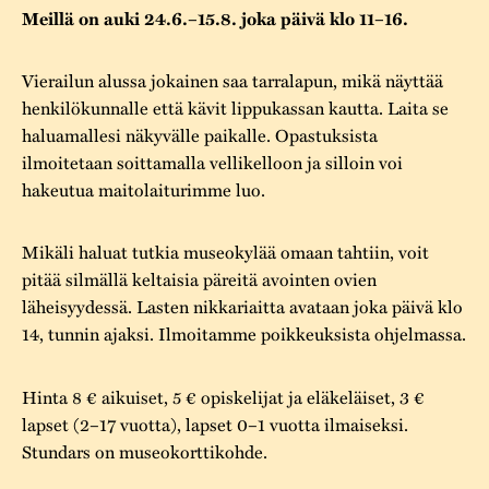
Varaa tilat
Vaellusreitti
YSTÄVÄT
Meillä on auki 24.6.–15.8. joka päivä klo 11–16.
Rakennukset
Jarl Hemmer
Saavutettavuus
Markkinat
Rakennusperintö
Vierailun alussa jokainen saa tarralapun, mikä näyttää
henkilökunnalle että kävit lippukassan kautta. Laita se
Kestävä kehitys
Vuosikertomukset
Museokokoelmat
haluamallesi näkyvälle paikalle. Opastuksista
Turvallisuus
ilmoitetaan soittamalla vellikelloon ja silloin voi
Vuoden Gunnar
Museopedagogiikka
hakeutua maitolaiturimme luo.
Yhteystiedot
Käsityö
Mikäli haluat tutkia museokylää omaan tahtiin, voit
Projektit
pitää silmällä keltaisia päreitä avointen ovien
läheisyydessä. Lasten nikkariaitta avataan joka päivä klo
14, tunnin ajaksi. Ilmoitamme poikkeuksista ohjelmassa.
Hinta 8 € aikuiset, 5 € opiskelijat ja eläkeläiset, 3 €
lapset (2–17 vuotta), lapset 0–1 vuotta ilmaiseksi.
Stundars on museokorttikohde.