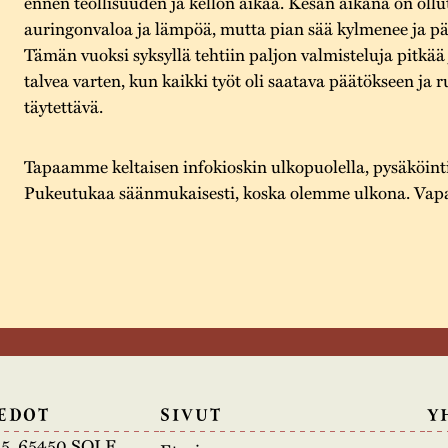
ennen teollisuuden ja kellon aikaa. Kesän aikana on ollu
auringonvaloa ja lämpöä, mutta pian sää kylmenee ja pä
Tämän vuoksi syksyllä tehtiin paljon valmisteluja pitkää
talvea varten, kun kaikki työt oli saatava päätökseen ja r
täytettävä.
Tapaamme keltaisen infokioskin ulkopuolella, pysäköinti
Pukeutukaa säänmukaisesti, koska olemme ulkona. Vapa
EDOT
SIVUT
Y
e 5, 65450 SOLF