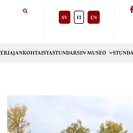
SV
FI
EN
ERI
AJANKOHTAISTA
STUNDARSIN MUSEO
STUNDA