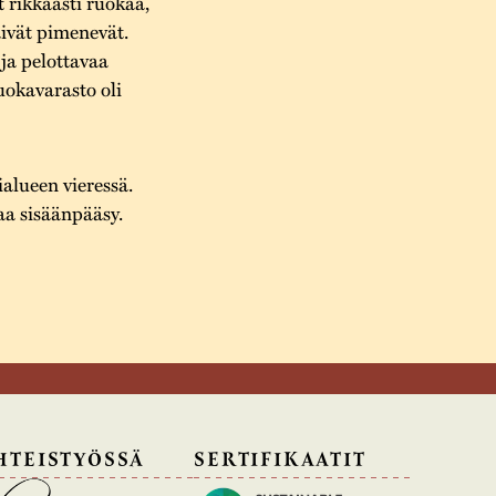
t rikkaasti ruokaa,
ivät pimenevät.
 ja pelottavaa
uokavarasto oli
alueen vieressä.
a sisäänpääsy.
HTEISTYÖSSÄ
SERTIFIKAATIT