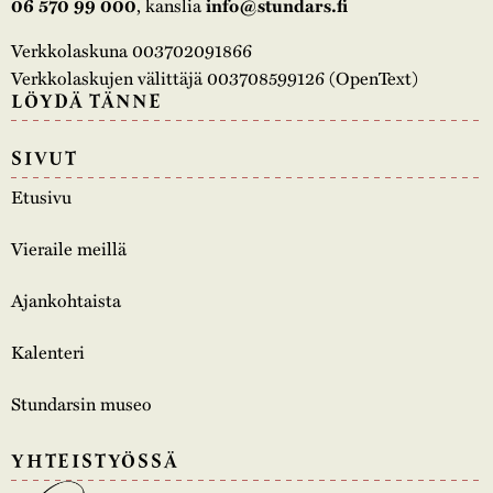
, kanslia
06 570 99 000
info@stundars.fi
Verkkolaskuna 003702091866
Verkkolaskujen välittäjä 003708599126 (OpenText)
LÖYDÄ TÄNNE
SIVUT
Etusivu
Vieraile meillä
Ajankohtaista
Kalenteri
Stundarsin museo
YHTEISTYÖSSÄ