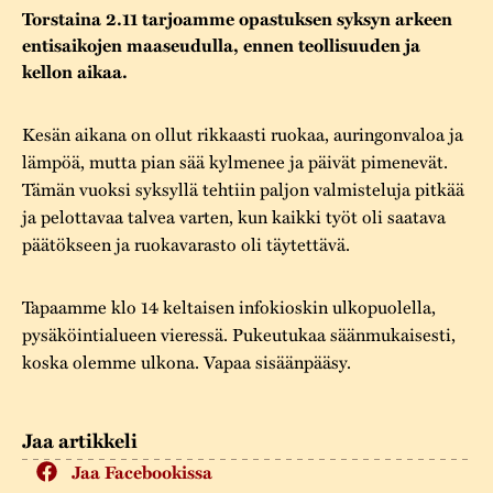
Varaa tilat
Vaellusreitti
YSTÄVÄT
Torstaina 2.11 tarjoamme opastuksen syksyn arkeen
Rakennukset
Jarl Hemmer
entisaikojen maaseudulla, ennen teollisuuden ja
Saavutettavuus
Markkinat
kellon aikaa.
Rakennusperintö
Kestävä kehitys
Vuosikertomukset
Museokokoelmat
Kesän aikana on ollut rikkaasti ruokaa, auringonvaloa ja
lämpöä, mutta pian sää kylmenee ja päivät pimenevät.
Turvallisuus
Vuoden Gunnar
Museopedagogiikka
Tämän vuoksi syksyllä tehtiin paljon valmisteluja pitkää
Yhteystiedot
ja pelottavaa talvea varten, kun kaikki työt oli saatava
Käsityö
päätökseen ja ruokavarasto oli täytettävä.
Projektit
Tapaamme klo 14 keltaisen infokioskin ulkopuolella,
pysäköintialueen vieressä. Pukeutukaa säänmukaisesti,
koska olemme ulkona. Vapaa sisäänpääsy.
Jaa artikkeli
Jaa Facebookissa