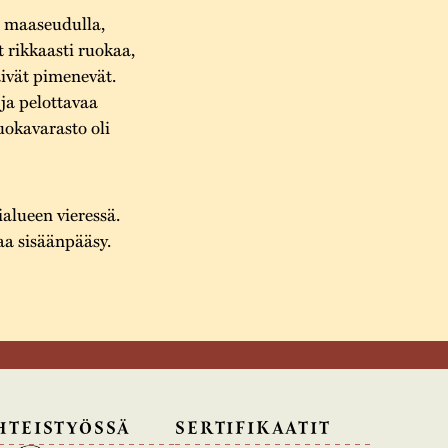
n maaseudulla,
t rikkaasti ruokaa,
ivät pimenevät.
 ja pelottavaa
uokavarasto oli
alueen vieressä.
a sisäänpääsy.
HTEISTYÖSSÄ
SERTIFIKAATIT