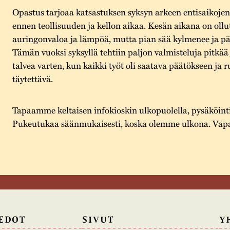
Opastus tarjoaa katsastuksen syksyn arkeen entisaikoje
ennen teollisuuden ja kellon aikaa. Kesän aikana on ollu
auringonvaloa ja lämpöä, mutta pian sää kylmenee ja pä
Tämän vuoksi syksyllä tehtiin paljon valmisteluja pitkää
talvea varten, kun kaikki työt oli saatava päätökseen ja r
täytettävä.
Tapaamme keltaisen infokioskin ulkopuolella, pysäköinti
Pukeutukaa säänmukaisesti, koska olemme ulkona. Vapa
EDOT
SIVUT
Y