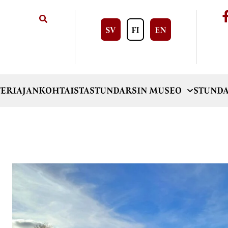
SV
FI
EN
ERI
AJANKOHTAISTA
STUNDARSIN MUSEO
STUNDA